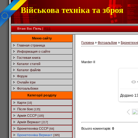
Військова техніка та зброя
Вітаю Вас
Гість
|
RSS
Меню сайту
Головна
»
Фотоальбом
»
Бронетехн
Главная страница
Информация о сайте
Гостевая книга
Marder-II
Каталог статей
Каталог файлів
Форум
Онлайн ігри
Фотоальбоми
Категорії розділу
Додано
13
6
Карти
[16]
Після бою
[135]
Армія СССР
[195]
Армія Вермахт
[217]
Всього коментарів
:
0
Бронетехніка СССР
[64]
Бронетехніка Вермахт
[395]