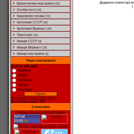
Додавати коментарі м
Бронетехніка інші країни
[18]
[
Особистості
[18]
Камуфляж техніки
[72]
Артилерія СССР
[18]
Артилерія Вермахт
[48]
Транспорт
[11]
Авіація СССР
[9]
Авіація Вермахт
[18]
Авіація інші країни
[4]
Наше опитування
Оцініть мій сайт
Відмінно
Добре
Непогано
Погано
Жахливо
Результати
|
Архів опитувань
Всього відповідей:
207
Статистика
Рейтинг лучших сайтов РУнета