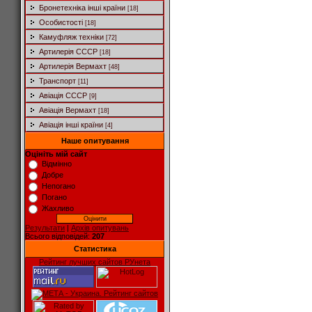
Бронетехніка інші країни
[18]
Особистості
[18]
Камуфляж техніки
[72]
Артилерія СССР
[18]
Артилерія Вермахт
[48]
Транспорт
[11]
Авіація СССР
[9]
Авіація Вермахт
[18]
Авіація інші країни
[4]
Наше опитування
Оцініть мій сайт
Відмінно
Добре
Непогано
Погано
Жахливо
Результати
|
Архів опитувань
Всього відповідей:
207
Статистика
Рейтинг лучших сайтов РУнета