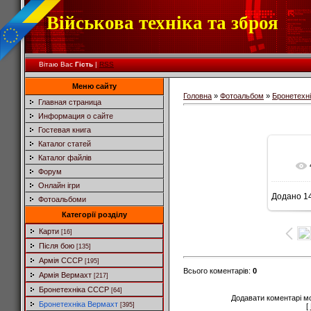
Військова техніка та зброя
Вітаю Вас
Гість
|
RSS
Меню сайту
Головна
»
Фотоальбом
»
Бронетехн
Главная страница
Информация о сайте
Гостевая книга
Каталог статей
Каталог файлів
Форум
Онлайн ігри
Додано
14
Фотоальбоми
7
Категорії розділу
Карти
[16]
Після бою
[135]
Армія СССР
[195]
Всього коментарів
:
0
Армія Вермахт
[217]
Бронетехніка СССР
[64]
Додавати коментарі м
Бронетехніка Вермахт
[395]
[