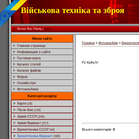
Військова техніка та зброя
Вітаю Вас
Гість
|
RSS
Меню сайту
Головна
»
Фотоальбом
»
Бронетехн
Главная страница
Информация о сайте
Гостевая книга
Pz.Kpfw.IV
Каталог статей
Каталог файлів
Форум
Онлайн ігри
Фотоальбоми
Категорії розділу
Карти
[16]
Після бою
[135]
Армія СССР
[195]
Армія Вермахт
[217]
Всього коментарів
:
0
Бронетехніка СССР
[64]
Бронетехніка Вермахт
[395]