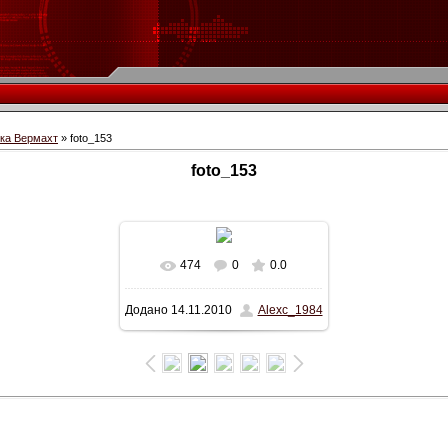
іка Вермахт
» foto_153
foto_153
474
0
0.0
У реальному розмірі
Додано
14.11.2010
Alexc_1984
399x550
/ 55.4Kb