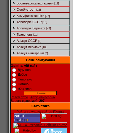
Бронетехніка інші країни
[18]
Особистості
[18]
Камуфляж техніки
[72]
Артилерія СССР
[18]
Артилерія Вермахт
[48]
Транспорт
[11]
Авіація СССР
[9]
Авіація Вермахт
[18]
Авіація інші країни
[4]
Наше опитування
Оцініть мій сайт
Відмінно
Добре
Непогано
Погано
Жахливо
Результати
|
Архів опитувань
Всього відповідей:
207
Статистика
Рейтинг лучших сайтов РУнета