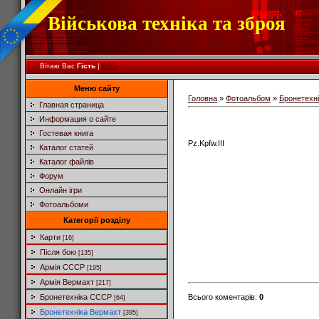
Військова техніка та зброя
Вітаю Вас
Гість
|
RSS
Меню сайту
Головна
»
Фотоальбом
»
Бронетехн
Главная страница
Информация о сайте
Гостевая книга
Pz.Kpfw.III
Каталог статей
Каталог файлів
Форум
Онлайн ігри
Фотоальбоми
Категорії розділу
Карти
[16]
Після бою
[135]
Армія СССР
[195]
Армія Вермахт
[217]
Всього коментарів
:
0
Бронетехніка СССР
[64]
Бронетехніка Вермахт
[395]