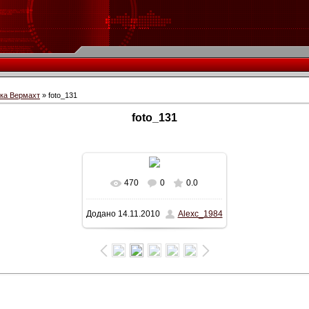
іка Вермахт
» foto_131
foto_131
470
0
0.0
У реальному розмірі
Додано
14.11.2010
Alexc_1984
750x501
/ 102.6Kb