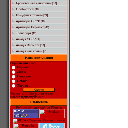
Бронетехніка інші країни
[18]
Особистості
[18]
Камуфляж техніки
[72]
Артилерія СССР
[18]
Артилерія Вермахт
[48]
Транспорт
[11]
Авіація СССР
[9]
Авіація Вермахт
[18]
Авіація інші країни
[4]
Наше опитування
Оцініть мій сайт
Відмінно
Добре
Непогано
Погано
Жахливо
Результати
|
Архів опитувань
Всього відповідей:
207
Статистика
Рейтинг лучших сайтов РУнета