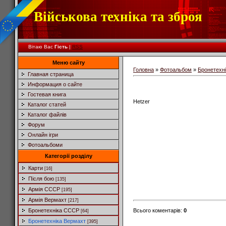
Військова техніка та зброя
Вітаю Вас
Гість
|
RSS
Меню сайту
Головна
»
Фотоальбом
»
Бронетехн
Главная страница
Информация о сайте
Гостевая книга
Hetzer
Каталог статей
Каталог файлів
Форум
Онлайн ігри
Фотоальбоми
Категорії розділу
Карти
[16]
Після бою
[135]
Армія СССР
[195]
Армія Вермахт
[217]
Всього коментарів
:
0
Бронетехніка СССР
[64]
Бронетехніка Вермахт
[395]