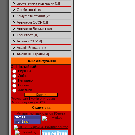
Бронетехніка інші країни
[18]
Особистості
[18]
Камуфляж техніки
[72]
Артилерія СССР
[18]
Артилерія Вермахт
[48]
Транспорт
[11]
Авіація СССР
[9]
Авіація Вермахт
[18]
Авіація інші країни
[4]
Наше опитування
Оцініть мій сайт
Відмінно
Добре
Непогано
Погано
Жахливо
Результати
|
Архів опитувань
Всього відповідей:
207
Статистика
Рейтинг лучших сайтов РУнета