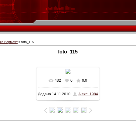
іка Вермахт
» foto_115
foto_115
432
0
0.0
У реальному розмірі
Додано
14.11.2010
Alexc_1984
600x401
/ 35.5Kb