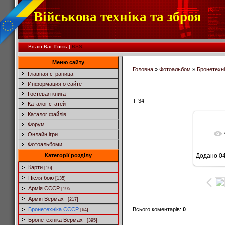
Військова техніка та зброя
Вітаю Вас
Гість
|
RSS
Меню сайту
Головна
»
Фотоальбом
»
Бронетехн
Главная страница
Информация о сайте
Гостевая книга
Т-34
Каталог статей
Каталог файлів
Форум
Онлайн ігри
Фотоальбоми
Категорії розділу
Додано
04
Карти
[16]
Після бою
[135]
Армія СССР
[195]
Армія Вермахт
[217]
Всього коментарів
:
0
Бронетехніка СССР
[64]
Бронетехніка Вермахт
[395]