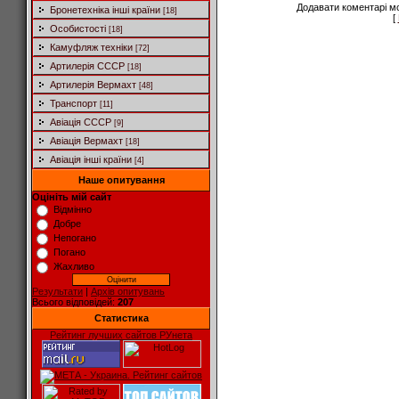
Додавати коментарі м
Бронетехніка інші країни
[18]
[
Особистості
[18]
Камуфляж техніки
[72]
Артилерія СССР
[18]
Артилерія Вермахт
[48]
Транспорт
[11]
Авіація СССР
[9]
Авіація Вермахт
[18]
Авіація інші країни
[4]
Наше опитування
Оцініть мій сайт
Відмінно
Добре
Непогано
Погано
Жахливо
Результати
|
Архів опитувань
Всього відповідей:
207
Статистика
Рейтинг лучших сайтов РУнета