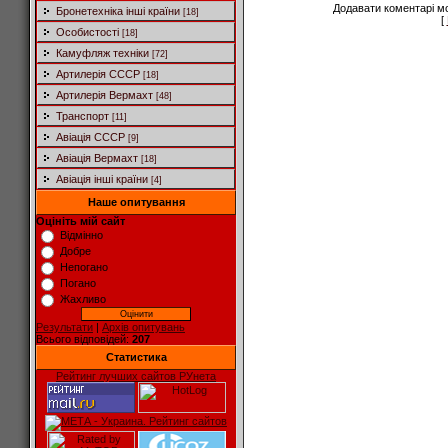
Додавати коментарі м
Бронетехніка інші країни
[18]
[
Особистості
[18]
Камуфляж техніки
[72]
Артилерія СССР
[18]
Артилерія Вермахт
[48]
Транспорт
[11]
Авіація СССР
[9]
Авіація Вермахт
[18]
Авіація інші країни
[4]
Наше опитування
Оцініть мій сайт
Відмінно
Добре
Непогано
Погано
Жахливо
Результати
|
Архів опитувань
Всього відповідей:
207
Статистика
Рейтинг лучших сайтов РУнета