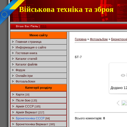
Військова техніка та зброя
Вітаю Вас
Гість
|
RSS
Меню сайту
Головна
»
Фотоальбом
»
Бронетехн
Главная страница
Информация о сайте
Гостевая книга
БТ-7
Каталог статей
Каталог файлів
Форум
Онлайн ігри
Фотоальбоми
Категорії розділу
Додано
12
Карти
[16]
Після бою
[135]
Армія СССР
[195]
Армія Вермахт
[217]
Всього коментарів
:
0
Бронетехніка СССР
[64]
Бронетехніка Вермахт
[395]