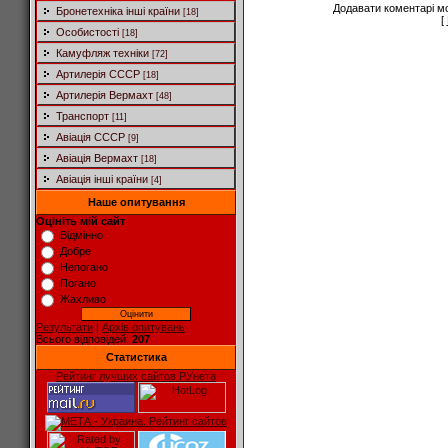
Додавати коментарі м
Бронетехніка інші країни
[18]
[
Особистості
[18]
Камуфляж техніки
[72]
Артилерія СССР
[18]
Артилерія Вермахт
[48]
Транспорт
[11]
Авіація СССР
[9]
Авіація Вермахт
[18]
Авіація інші країни
[4]
Наше опитування
Оцініть мій сайт
Відмінно
Добре
Непогано
Погано
Жахливо
Результати
|
Архів опитувань
Всього відповідей:
207
Статистика
Рейтинг лучших сайтов РУнета