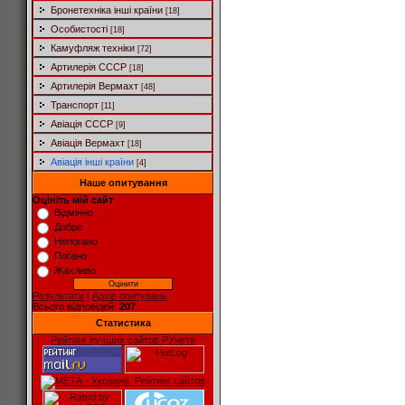
Бронетехніка інші країни
[18]
Особистості
[18]
Камуфляж техніки
[72]
Артилерія СССР
[18]
Артилерія Вермахт
[48]
Транспорт
[11]
Авіація СССР
[9]
Авіація Вермахт
[18]
Авіація інші країни
[4]
Наше опитування
Оцініть мій сайт
Відмінно
Добре
Непогано
Погано
Жахливо
Результати
|
Архів опитувань
Всього відповідей:
207
Статистика
Рейтинг лучших сайтов РУнета