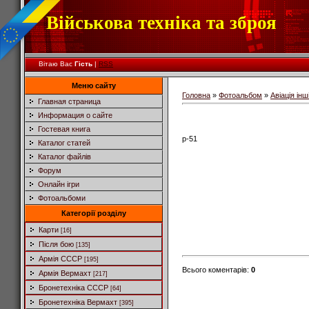
Військова техніка та зброя
Вітаю Вас
Гість
|
RSS
Меню сайту
Головна
»
Фотоальбом
»
Авіація інш
Главная страница
Информация о сайте
Гостевая книга
p-51
Каталог статей
Каталог файлів
Форум
Онлайн ігри
Фотоальбоми
Категорії розділу
Карти
[16]
Після бою
[135]
Армія СССР
[195]
Всього коментарів
:
0
Армія Вермахт
[217]
Бронетехніка СССР
[64]
Бронетехніка Вермахт
[395]