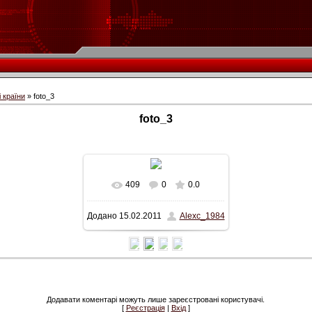
і країни
» foto_3
foto_3
409
0
0.0
Додано
15.02.2011
Alexc_1984
Додавати коментарі можуть лише зареєстровані користувачі.
[
Реєстрація
|
Вхід
]