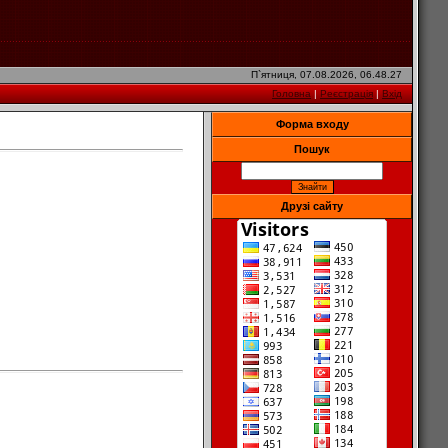
П`ятниця, 07.08.2026, 06.48.27
Головна
|
Реєстрація
|
Вхід
Форма входу
Пошук
Друзі сайту