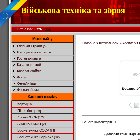
Військова техніка та зброя
Вітаю Вас
Гість
|
RSS
Меню сайту
Головна
»
Фотоальбом
»
Артилерія
Главная страница
Информация о сайте
Гостевая книга
Каталог статей
Каталог файлів
Форум
Онлайн ігри
Додано
14
Фотоальбоми
6
Категорії розділу
Карти
[16]
Після бою
[135]
Армія СССР
[195]
Всього коментарів
:
0
Армія Вермахт
[217]
Бронетехніка СССР
[64]
Додавати коментарі м
Бронетехніка Вермахт
[395]
[