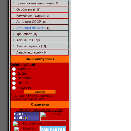
Бронетехніка інші країни
[18]
Особистості
[18]
Камуфляж техніки
[72]
Артилерія СССР
[18]
Артилерія Вермахт
[48]
Транспорт
[11]
Авіація СССР
[9]
Авіація Вермахт
[18]
Авіація інші країни
[4]
Наше опитування
Оцініть мій сайт
Відмінно
Добре
Непогано
Погано
Жахливо
Результати
|
Архів опитувань
Всього відповідей:
207
Статистика
Рейтинг лучших сайтов РУнета