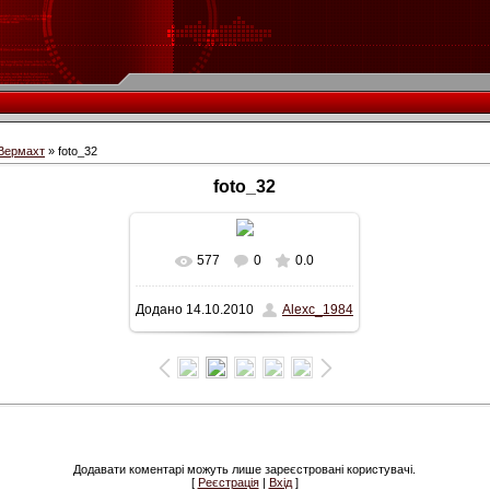
 Вермахт
» foto_32
foto_32
577
0
0.0
У реальному розмірі
Додано
14.10.2010
Alexc_1984
423x600
/ 36.5Kb
Додавати коментарі можуть лише зареєстровані користувачі.
[
Реєстрація
|
Вхід
]