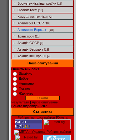
Бронетехніка інші країни
[18]
Особистості
[18]
Камуфляж техніки
[72]
Артилерія СССР
[18]
Артилерія Вермахт
[48]
Транспорт
[11]
Авіація СССР
[9]
Авіація Вермахт
[18]
Авіація інші країни
[4]
Наше опитування
Оцініть мій сайт
Відмінно
Добре
Непогано
Погано
Жахливо
Результати
|
Архів опитувань
Всього відповідей:
207
Статистика
Рейтинг лучших сайтов РУнета