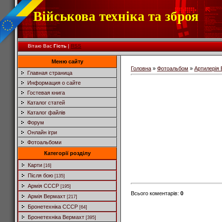
Військова техніка та зброя
Вітаю Вас
Гість
|
RSS
Меню сайту
Головна
»
Фотоальбом
»
Артилерія
Главная страница
Информация о сайте
Гостевая книга
Каталог статей
Каталог файлів
Форум
Онлайн ігри
Фотоальбоми
Категорії розділу
Карти
[16]
Після бою
[135]
Армія СССР
[195]
Всього коментарів
:
0
Армія Вермахт
[217]
Бронетехніка СССР
[64]
Бронетехніка Вермахт
[395]