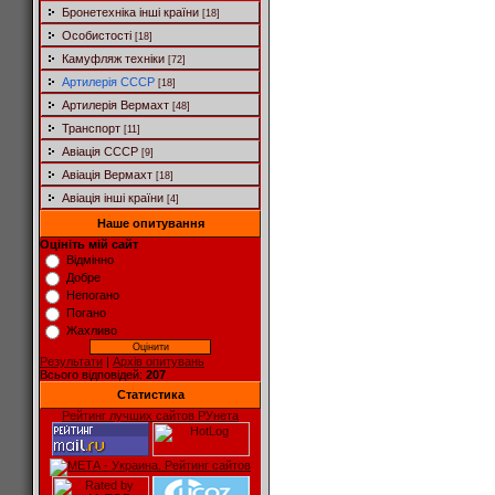
Бронетехніка інші країни
[18]
Особистості
[18]
Камуфляж техніки
[72]
Артилерія СССР
[18]
Артилерія Вермахт
[48]
Транспорт
[11]
Авіація СССР
[9]
Авіація Вермахт
[18]
Авіація інші країни
[4]
Наше опитування
Оцініть мій сайт
Відмінно
Добре
Непогано
Погано
Жахливо
Результати
|
Архів опитувань
Всього відповідей:
207
Статистика
Рейтинг лучших сайтов РУнета