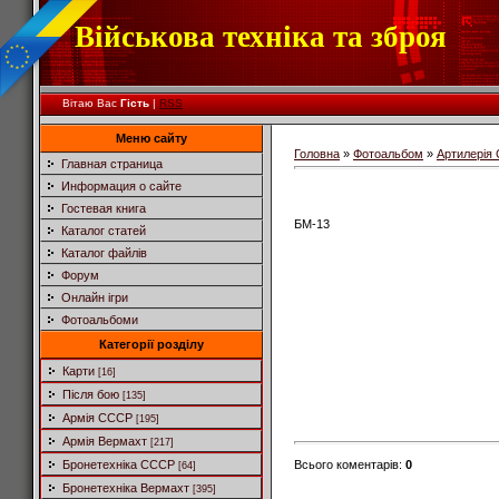
Військова техніка та зброя
Вітаю Вас
Гість
|
RSS
Меню сайту
Головна
»
Фотоальбом
»
Артилерія
Главная страница
Информация о сайте
Гостевая книга
БМ-13
Каталог статей
Каталог файлів
Форум
Онлайн ігри
Фотоальбоми
Категорії розділу
Карти
[16]
Після бою
[135]
Армія СССР
[195]
Армія Вермахт
[217]
Всього коментарів
:
0
Бронетехніка СССР
[64]
Бронетехніка Вермахт
[395]