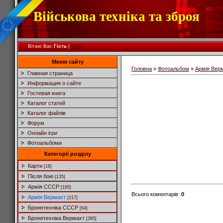
Військова техніка та зброя
Вітаю Вас
Гість
|
RSS
Меню сайту
Головна
»
Фотоальбом
»
Армія Вер
Главная страница
Информация о сайте
Гостевая книга
Каталог статей
Каталог файлів
Форум
Онлайн ігри
Фотоальбоми
Категорії розділу
Карти
[16]
Після бою
[135]
Армія СССР
[195]
Всього коментарів
:
0
Армія Вермахт
[217]
Бронетехніка СССР
[64]
Бронетехніка Вермахт
[395]