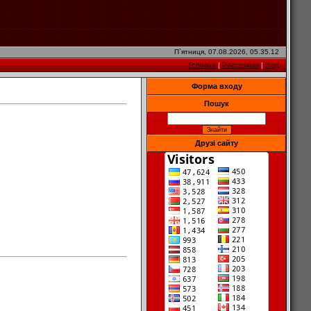
П`ятниця, 07.08.2026, 05.35.12
Головна
|
Реєстрація
|
Вхід
Форма входу
Пошук
Друзі сайту