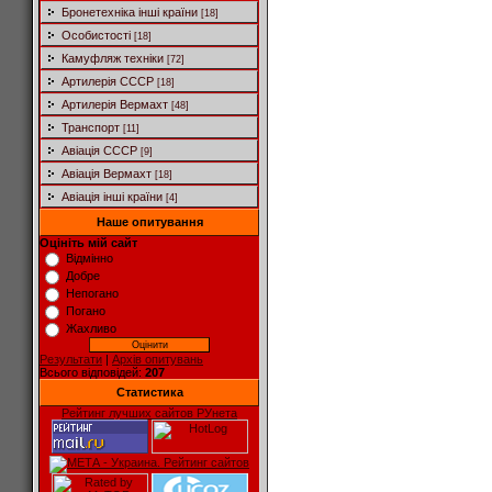
Бронетехніка інші країни
[18]
Особистості
[18]
Камуфляж техніки
[72]
Артилерія СССР
[18]
Артилерія Вермахт
[48]
Транспорт
[11]
Авіація СССР
[9]
Авіація Вермахт
[18]
Авіація інші країни
[4]
Наше опитування
Оцініть мій сайт
Відмінно
Добре
Непогано
Погано
Жахливо
Результати
|
Архів опитувань
Всього відповідей:
207
Статистика
Рейтинг лучших сайтов РУнета