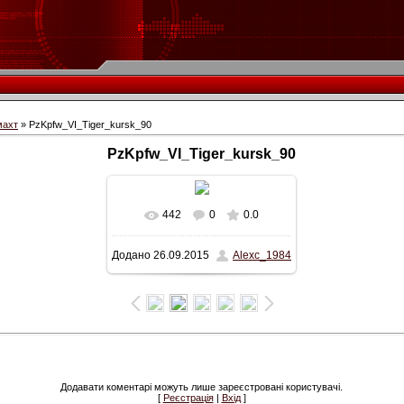
махт
» PzKpfw_VI_Tiger_kursk_90
PzKpfw_VI_Tiger_kursk_90
442
0
0.0
У реальному розмірі
Додано
26.09.2015
Alexc_1984
562x350
/ 94.8Kb
Додавати коментарі можуть лише зареєстровані користувачі.
[
Реєстрація
|
Вхід
]