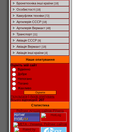
Бронетехніка інші країни
[18]
Особистості
[18]
Камуфляж техніки
[72]
Артилерія СССР
[18]
Артилерія Вермахт
[48]
Транспорт
[11]
Авіація СССР
[9]
Авіація Вермахт
[18]
Авіація інші країни
[4]
Наше опитування
Оцініть мій сайт
Відмінно
Добре
Непогано
Погано
Жахливо
Результати
|
Архів опитувань
Всього відповідей:
207
Статистика
Рейтинг лучших сайтов РУнета