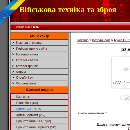
Військова техніка та зброя
Вітаю Вас
Гість
|
RSS
Меню сайту
Головна
»
Фотоальбом
»
Армія СС
Главная страница
Информация о сайте
pz.
Гостевая книга
Каталог статей
Каталог файлів
Форум
Онлайн ігри
Додано
22
Фотоальбоми
Категорії розділу
Карти
[16]
Після бою
[135]
Армія СССР
[195]
Всього коментарів
:
0
Армія Вермахт
[217]
Бронетехніка СССР
[64]
Додавати коментарі м
Бронетехніка Вермахт
[395]
[