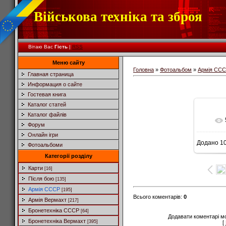
Військова техніка та зброя
Вітаю Вас
Гість
|
RSS
Меню сайту
Головна
»
Фотоальбом
»
Армія СС
Главная страница
Информация о сайте
Гостевая книга
Каталог статей
Каталог файлів
Форум
Онлайн ігри
Додано
10
Фотоальбоми
8
Категорії розділу
Карти
[16]
Після бою
[135]
Армія СССР
[195]
Всього коментарів
:
0
Армія Вермахт
[217]
Бронетехніка СССР
[64]
Додавати коментарі м
Бронетехніка Вермахт
[395]
[