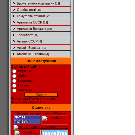
Бронетехніка інші країни
[18]
Особистості
[18]
Камуфляж техніки
[72]
Артилерія СССР
[18]
Артилерія Вермахт
[48]
Транспорт
[11]
Авіація СССР
[9]
Авіація Вермахт
[18]
Авіація інші країни
[4]
Наше опитування
Оцініть мій сайт
Відмінно
Добре
Непогано
Погано
Жахливо
Результати
|
Архів опитувань
Всього відповідей:
207
Статистика
Рейтинг лучших сайтов РУнета