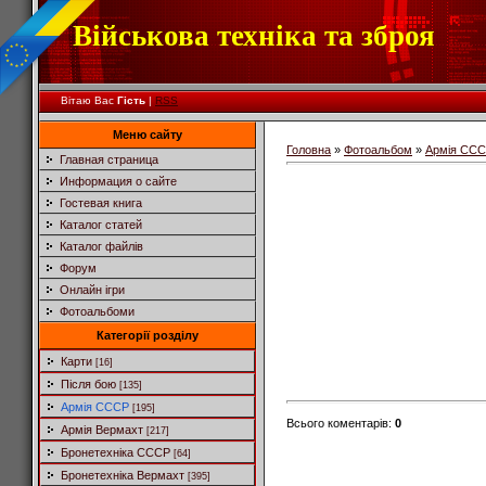
Військова техніка та зброя
Вітаю Вас
Гість
|
RSS
Меню сайту
Головна
»
Фотоальбом
»
Армія СС
Главная страница
Информация о сайте
Гостевая книга
Каталог статей
Каталог файлів
Форум
Онлайн ігри
Фотоальбоми
Категорії розділу
Карти
[16]
Після бою
[135]
Армія СССР
[195]
Всього коментарів
:
0
Армія Вермахт
[217]
Бронетехніка СССР
[64]
Бронетехніка Вермахт
[395]