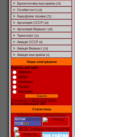
Бронетехніка інші країни
[18]
Особистості
[18]
Камуфляж техніки
[72]
Артилерія СССР
[18]
Артилерія Вермахт
[48]
Транспорт
[11]
Авіація СССР
[9]
Авіація Вермахт
[18]
Авіація інші країни
[4]
Наше опитування
Оцініть мій сайт
Відмінно
Добре
Непогано
Погано
Жахливо
Результати
|
Архів опитувань
Всього відповідей:
207
Статистика
Рейтинг лучших сайтов РУнета