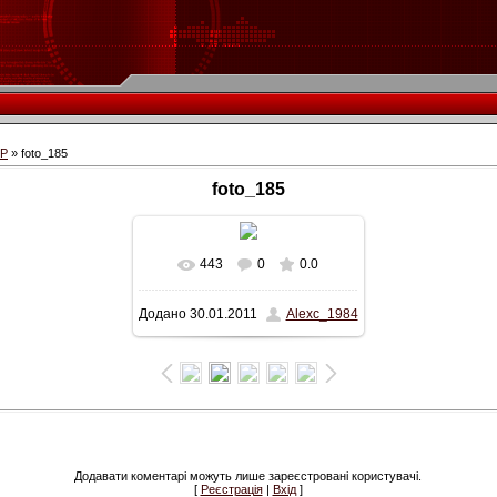
СР
» foto_185
foto_185
443
0
0.0
Додано
30.01.2011
Alexc_1984
Додавати коментарі можуть лише зареєстровані користувачі.
[
Реєстрація
|
Вхід
]