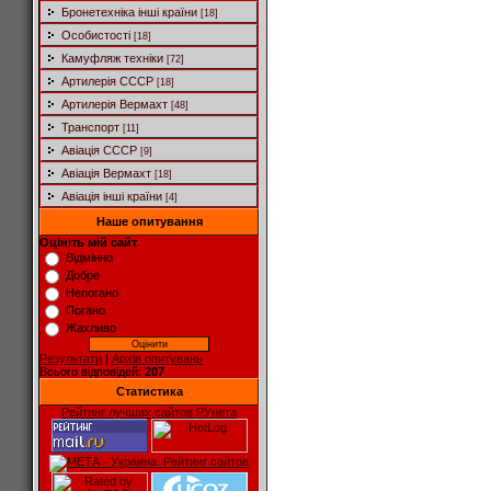
Бронетехніка інші країни
[18]
Особистості
[18]
Камуфляж техніки
[72]
Артилерія СССР
[18]
Артилерія Вермахт
[48]
Транспорт
[11]
Авіація СССР
[9]
Авіація Вермахт
[18]
Авіація інші країни
[4]
Наше опитування
Оцініть мій сайт
Відмінно
Добре
Непогано
Погано
Жахливо
Результати
|
Архів опитувань
Всього відповідей:
207
Статистика
Рейтинг лучших сайтов РУнета