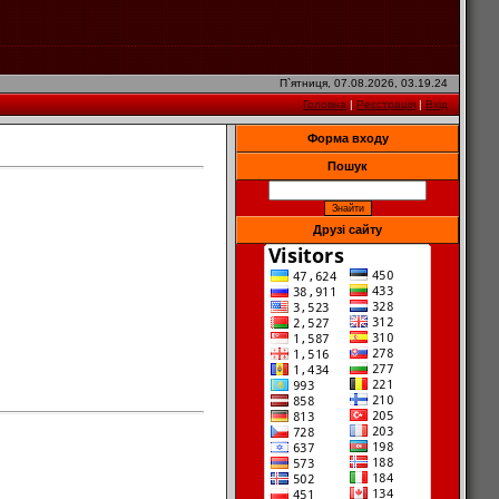
П`ятниця, 07.08.2026, 03.19.24
Головна
|
Реєстрація
|
Вхід
Форма входу
Пошук
Друзі сайту