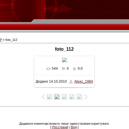
СР
» foto_112
foto_112
544
0
0.0
У реальному розмірі
Додано
14.10.2010
Alexc_1984
638x420
/ 36.9Kb
Додавати коментарі можуть лише зареєстровані користувачі.
[
Реєстрація
|
Вхід
]