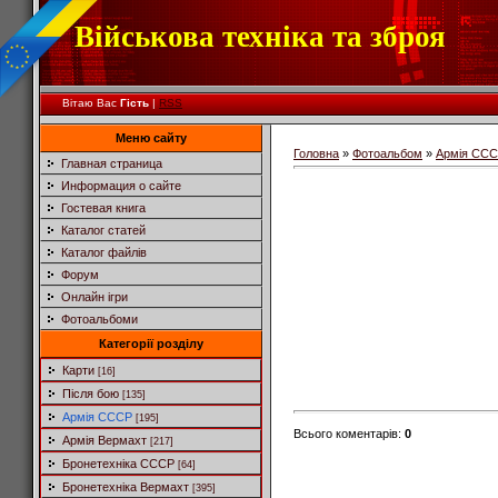
Військова техніка та зброя
Вітаю Вас
Гість
|
RSS
Меню сайту
Головна
»
Фотоальбом
»
Армія СС
Главная страница
Информация о сайте
Гостевая книга
Каталог статей
Каталог файлів
Форум
Онлайн ігри
Фотоальбоми
Категорії розділу
Карти
[16]
Після бою
[135]
Армія СССР
[195]
Всього коментарів
:
0
Армія Вермахт
[217]
Бронетехніка СССР
[64]
Бронетехніка Вермахт
[395]