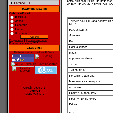
ремонтній базі. Війна, що почалася
Нагороди
[9]
до того, що АМ-37, а потім і АМ-35А
Наше опитування
Оцініть мій сайт
Відмінно
Tактико-технічні характеристики
Добре
МiГ-7
Непогано
Погано
Розмах крила:
Жахливо
Довжина:
Результати
|
Архів опитувань
Висота:
Всього відповідей:
207
Площа крила:
Статистика
Рейтинг лучших сайтов РУнета
Маса:
порожнього літака:
злітна:
Тип двигуна:
Потужність двигуна:
Максимальна швидкість:
на висоті:
Онлайн всього:
1
Гостей:
1
Практична дальність:
Користувачів:
0
Практичний потолок:
Екіпаж: