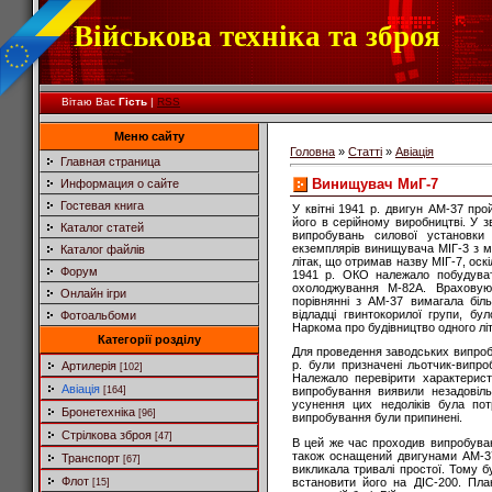
Військова техніка та зброя
Вітаю Вас
Гість
|
RSS
Меню сайту
Головна
»
Статті
»
Авіація
Главная страница
Винищувач МиГ-7
Информация о сайте
Гостевая книга
У квітні 1941 р. двигун АМ-37 пр
його в серійному виробництві. У
Каталог статей
випробувань силової установк
екземплярів винищувача МІГ-3 з м
Каталог файлів
літак, що отримав назву МІГ-7, оск
Форум
1941 р. ОКО належало побудуват
охолоджування М-82А. Врахову
Онлайн ігри
порівнянні з АМ-37 вимагала біль
відладці гвинтокорилої групи, бу
Фотоальбоми
Наркома про будівництво одного літ
Категорії розділу
Для проведення заводських випроб
р. були призначені льотчик-випро
Артилерія
[102]
Належало перевірити характерис
Авіація
[164]
випробування виявили незадовіль
усунення цих недоліків була пот
Бронетехніка
[96]
випробування були припинені.
Стрілкова зброя
[47]
В цей же час проходив випробуван
також оснащений двигунами АМ-37.
Транспорт
[67]
викликала тривалі простої. Тому 
Флот
встановити його на ДІС-200. Пла
[15]