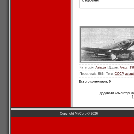
Озброєння:
Категорія
:
Авіація
|
Додав
:
Alexc_19
Переглядів
:
566
|
Теги
:
СССР
,
авіаці
Всього коментарів
:
0
Додавати коментарі м
[
Copyright MyCorp © 2026