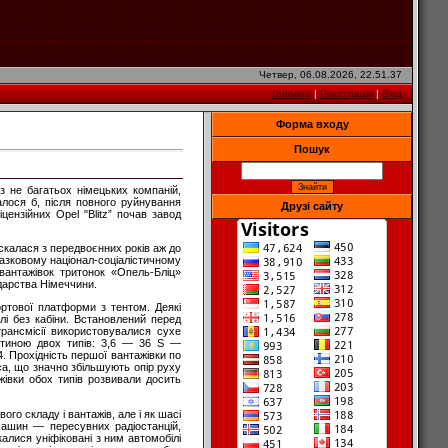
Четвер, 06.08.2026, 22.51.37
Головна
|
Реєстрація
|
Вхід
Форма входу
Пошук
 з не багатьох німецьких компаній,
валося б, після повного руйнування
Друзі сайту
ензійних Opel "Blitz” почав завод
скалася з передвоєнних років аж до
азковому націонал-соціалістичному
вантажівок тритонок «Опель-Бліц»
дарства Німеччини.
ртової платформи з тентом. Деякі
і без кабіни. Встановлений перед
рансмісії використовувалися сухе
астиною двох типів: 3,6 — 36 S —
. Прохідність першої вантажівки по
са, що значно збільшують опір руху
івки обох типів розвивали досить
о складу і вантажів, але і як шасі
машин — пересувних радіостанцій,
калися уніфіковані з ним автомобілі