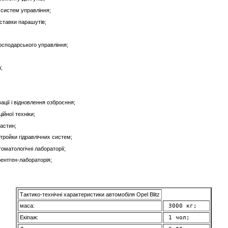
 систем управління;
ставки парашутів;
осподарського управління;
;
ації і відновлення озброєння;
ійної техніки;
астин;
тройки гідравлічних систем;
томатологічні лабораторії;
рентген-лабораторія;
Тактико-технічні характеристики автомобіля Opel Blitz
маса:
 3000 кг; 
Екіпаж:
 1 чол; 