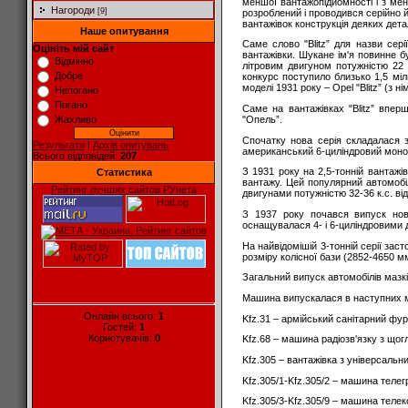
меншої вантажопідйомності і з мен
Нагороди
[9]
розроблений і проводився серійно йо
вантажівок конструкція деяких дет
Наше опитування
Саме слово "Blitz” для назви сері
Оцініть мій сайт
вантажівки. Шукане ім'я повинне б
Відмінно
літровим двигуном потужністю 22 
Добре
конкурс поступило близько 1,5 міл
моделі 1931 року – Opel "Blitz” (з 
Непогано
Погано
Саме на вантажівках "Blitz” впер
"Опель”.
Жахливо
Спочатку нова серія складалася з
Результати
|
Архів опитувань
американський 6-циліндровий монобл
Всього відповідей:
207
З 1931 року на 2,5-тонній вантажі
Статистика
вантажу. Цей популярний автомобіл
Рейтинг лучших сайтов РУнета
двигунами потужністю 32-36 к.с. ві
З 1937 року почався випуск ново
оснащувалася 4- і 6-циліндровими д
На найвідомішій 3-тонній серії зас
розміру колісної бази (2852-4650 мм
Загальний випуск автомобілів мазкі
Машина випускалася в наступних м
Онлайн всього:
1
Kfz.31 – армійський санітарний фу
Гостей:
1
Користувачів:
0
Kfz.68 – машина радіозв'язку з що
Kfz.305 – вантажівка з універсальн
Kfz.305/1-Kfz.305/2 – машина телег
Kfz.305/3-Kfz.305/9 – машина телеко