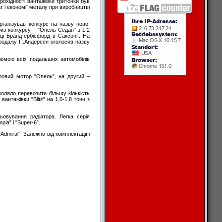
рохідності вантажівки тритонки був
т і економії металу при виробництві
організував конкурс на назву нової
риз конкурсу – "Опель Седан” з 1,2
ці Бранд-ербісфорд в Саксонії. На
 продажу П.Андерсен оголосив назву
блемою всіх подальших автомобілів
ровий мотор "Опель”, на другий –
.
воляло перевозити більшу кількість
нтажівки "Blitz” на 1,0-1,8 тонн з
ьовування радіатора. Легка серія
ia” і "Super-6”.
dmiral”. Залежно від комплектації і