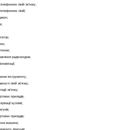
елефонних ліній зв'язку;
телефонних ліній;
давач;
а;
гатор;
мач;
нтеною;
авління радіозондом;
онавігації;
;
ванню інструменту;
ності ліній зв'язку;
идії зв'язку;
ртових приладів;
ервації кузовів;
игунів;
ртових приладів;
ічна машина;
ремонту двигунів;