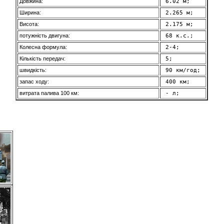
Довжина:
 6.02 м; 
Ширина:
 2.265 м; 
Висота:
 2.175 м; 
потужність двигуна:
 68 к.с.; 
Колесна формула:
 2-4; 
Кількість передач:
 5; 
швидкість:
 90 км/год; 
запас ходу:
 400 км; 
витрата палива 100 км:
 - л; 