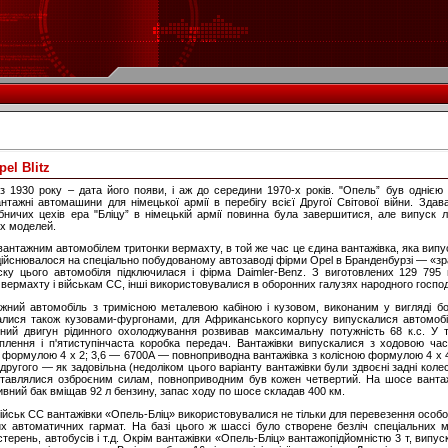
el Blitz
 з 1930 року – дата його появи, і аж до середини 1970-х років. "Опель” був однією
нтажні автомашини для німецької армії в перебігу всієї Другої Світової війни. Зда
ичих цехів ера "Бліцу” в німецькій армії повинна була завершитися, але випуск ліц
их моделей.
нтажним автомобілем тритонки вермахту, в той же час це єдина вантажівка, яка випу
дійснювалося на спеціально побудованому автозаводі фірми Opel в Бранденбурзі — «зр
ску цього автомобіля підключилася і фірма Daimler-Benz. З виготовлених 129 795 
 вермахту і військам СС, інші використовувалися в оборонних галузях народного госпо
жний автомобіль з тримісною металевою кабіною і кузовом, виконаним у вигляді бо
алися також кузовами-фургонами, для Африканського корпусу випускалися автомобіл
рний двигун рідинного охолоджування розвивав максимальну потужність 68 к.с. У т
еплення і п'ятиступінчаста коробка передач. Вантажівки випускалися з ходовою ч
 формулою 4 х 2; 3,6 — 6700А — повноприводна вантажівка з колісною формулою 4 х 4
другого — як задовільна (недоліком цього варіанту вантажівки були здвоєні задні коле
оставлялися озброєним силам, повноприводним був кожен четвертий. На шосе вантаж
ивний бак вміщав 92 л бензину, запас ходу по шосе складав 400 км.
йськ СС вантажівки «Опель-Бліц» використовувалися не тільки для перевезення особовог
их автоматичних гармат. На базі цього ж шассі було створене безліч спеціальних 
стерень, автобусів і т.д. Окрім вантажівки «Опель-Бліц» вантажопідйомністю 3 т, випус