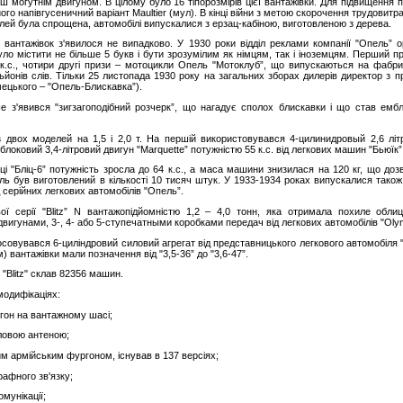
ш могутнім двигуном. В цілому було 16 тіпорозмірів цієї вантажівки. Для підвищення п
го напівгусеничний варіант Maultier (мул). В кінці війни з метою скорочення трудовитра
алей була спрощена, автомобілі випускалися з ерзац-кабіною, виготовленою з дерева.
ї вантажівок з'явилося не випадково. У 1930 роки відділ реклами компанії "Опель” 
уло містити не більше 5 букв і бути зрозумілим як німцям, так і іноземцям. Перший п
к.с., чотири другі призи – мотоцикли Опель "Мотоклуб”, що випускаються на фабри
ьйонів слів. Тільки 25 листопада 1930 року на загальних зборах дилерів директор з
німецького – "Опель-Блискавка”).
ше з'явився "зигзагоподібний розчерк”, що нагадує сполох блискавки і що став ем
 двох моделей на 1,5 і 2,0 т. На першій використовувався 4-цилинидровый 2,6 літ
оковий 3,4-літровий двигун "Marquette” потужністю 55 к.с. від легкових машин "Бьюїк”
вці "Бліц-6” потужність зросла до 64 к.с., а маса машини знизилася на 120 кг, що доз
ь був виготовлений в кількості 10 тисяч штук. У 1933-1934 роках випускалися також ва
д серійних легкових автомобілів "Опель”.
ї серії "Blitz” N вантажопідйомністю 1,2 – 4,0 тонн, яка отримала похиле облиц
вигунами, 3-, 4- або 5-ступечатными коробками передач від легкових автомобілів "Olymp
тосовувався 6-циліндровий силовий агрегат від представницького легкового автомобіля "A
) вантажівки мали позначення від "3,5-36” до "3,6-47”.
 "Blitz" склав 82356 машин.
одифікаціях:
ргон на вантажному шасі;
гловою антеною;
им армійським фургоном, існував в 137 версіях;
рафного зв'язку;
мунікації;