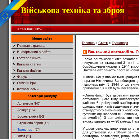
Військова техніка та зброя
Вітаю Вас
Гість
|
RSS
Меню сайту
Головна
»
Статті
»
Транспорт
Главная страница
Вантажний автомобіль Op
Информация о сайте
Гостевая книга
Епоха вантажівок "Blitz” почалася
випускаючих стандартні 3-тонні ва
Каталог статей
бомбардувальниками в 1944 виробн
Daimler-Benz замість своїх основн
Каталог файлів
Форум
«Опель-Бліц» вважається кращим ва
поразки Німеччини. Виробництво з
Онлайн ігри
підприємстві». З 1944 р. до випу
приблизно 100 000 були поставлені
Фотоальбоми
«Опель-Бліц» був двовісний ванта
Категорії розділу
автомобілі цього типу комплектув
кабіною 6-циліндровий карбюрато
Артилерія
[102]
однодискове напіввідцентрове зч
Авіація
стандартного виконання з колісною
[164]
путівцях оцінювалася як невисока, 
Бронетехніка
[96]
автомобіля). З вантажівок, що п
високу швидкість — 90 км/год. Пал
Стрілкова зброя
[47]
У фронтових частинах вермахту і ві
Транспорт
[67]
для установки 20- і 30-мм зенітн
санітарних автомобілів, різних май
Флот
[15]