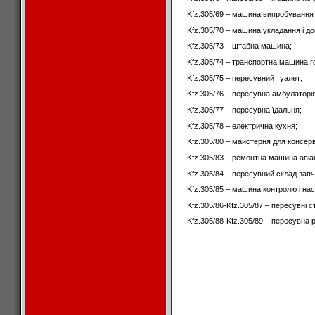
Kfz.305/69 – машина випробування
Kfz.305/70 – машина укладання і до
Kfz.305/73 – штабна машина;
Kfz.305/74 – транспортна машина г
Kfz.305/75 – пересувний туалет;
Kfz.305/76 – пересувна амбулаторія
Kfz.305/77 – пересувна їдальня;
Kfz.305/78 – електрична кухня;
Kfz.305/80 – майстерня для консерв
Kfz.305/83 – ремонтна машина авіац
Kfz.305/84 – пересувний склад запч
Kfz.305/85 – машина контролю і нас
Kfz.305/86-Kfz.305/87 – пересувні с
Kfz.305/88-Kfz.305/89 – пересувна 