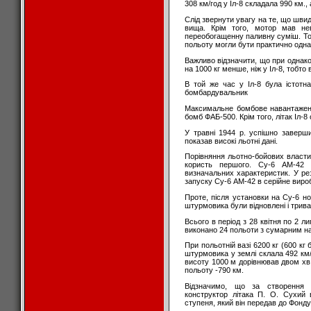
308 км/год у Іл-8 складала 990 км.,
Слід звернути увагу на те, що швид
вища. Крім того, мотор мав нев
переобогащенну паливну суміш. То
польоту могли бути практично одн
Важливо відзначити, що при однак
на 1000 кг менше, ніж у Іл-8, тобто
В той же час у Іл-8 була істотн
бомбардувальник
Максимальне бомбове навантаження
бомб ФАБ-500. Крім того, літак Іл
У травні 1944 р. успішно завер
показав високі льотні дані.
Порівняння льотно-бойових власти
користь першого. Су-6 АМ-42 
визначальних характеристик. У ре
запуску Су-6 АМ-42 в серійне виро
Проте, після установки на Су-6 
штурмовика були відновлені і трива
Всього в період з 28 квітня по 2 
виконано 24 польоти з сумарним на
При польотній вазі 6200 кг (600 кг
штурмовика у землі склала 492 км/г
висоту 1000 м дорівнював двом хв.
польоту -790 км.
Відзначимо, що за створення 
конструктор літака П. О. Сухий 
ступеня, який він передав до Фонду