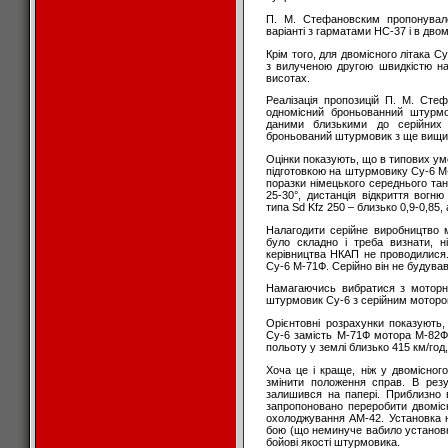
П. М. Стефановским пропонувал
варіанті з гарматами НС-37 і в дво
Крім того, для двомісного літака
з вилученою другою швидкістю н
висотах.
Реалізація пропозицій П. М. Сте
одномісний броньованний штурмо
даними близькими до серійних 
броньований штурмовик з ще вищи
Оцінки показують, що в типових ум
підготовкою на штурмовику Су-6 М-7
поразки німецького середнього тан
25-30°, дистанція відкриття вогн
типа Sd Kfz 250 – близько 0,9-0,85, 
Налагодити серійне виробництво 
було складно і треба визнати, 
керівництва НКАП не проводилися.
Су-6 М-71Ф. Серійно він не будував
Намагаючись вибратися з моторної
штурмовик Су-6 з серійним мотор
Орієнтовні розрахунки показують
Су-6 замість М-71Ф мотора М-82
польоту у землі близько 415 км/год,
Хоча це і краще, ніж у двомісног
змінити положення справ. В резу
залишився на папері. Приблизно
запропоновано переробити двоміс
охолоджування АМ-42. Установка 
бою (що неминуче вабило установку
бойові якості штурмовика.