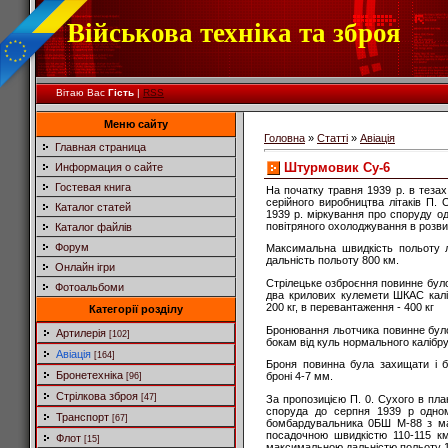
Військова техніка та зброя
Вітаю Вас
Гість
|
RSS
Меню сайту
Головна
»
Статті
»
Авіація
Главная страница
Штурмовик Су-6
Информация о сайте
Гостевая книга
На початку травня 1939 р. в тезах
серійного виробництва літаків П.
Каталог статей
1939 р. міркування про споруду 
повітряного охолоджування в розвит
Каталог файлів
Форум
Максимальна швидкість польоту л
дальність польоту 800 км.
Онлайн ігри
Стрілецьке озброєння повинне було
Фотоальбоми
два крилових кулемети ШКАС кал
200 кг, в перевантаження - 400 кг
Категорії розділу
Бронювання льотчика повинне було 
Артилерія
[102]
бокам від куль нормального калібру 
Авіація
[164]
Броня повинна була захищати і б
Бронетехніка
броні 4-7 мм.
[96]
Стрілкова зброя
[47]
За пропозицією П. 0. Сухого в пла
споруда до серпня 1939 р одном
Транспорт
[67]
бомбардувальника 0БШ М-88 з ма
посадочною швидкістю 110-115 км
Флот
[15]
максимальною дальністю польоту 1