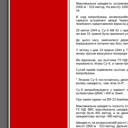
Максимальна швидкість штурмовик
2000 м - 519 км/год. На висоту 1000
хв.
В ході випробувань великокаліб
гармати штурмової авіації Черво
бомбового навантаження виросла до 
28 квітня 1944 р. Су-6 AM 42 з г
які вже 15 травня були припинені 
До цього часу закінчилися держ
вирішувалося питання про його зап
У зв'язку з цим 19 травня 1944 р. П
якому просив врахувати попередні 
Він відзначав, що льотчики ГК НД
керованість літака Су-6, а також п
Сухий привів порівняння льотних д
випробувань.
" Літаком Су-6 поступаючись декіл
велику швидкість, чим літак Іл-8", 
Су-6 випробовувався у варіанті
кулеметами ШКАС і 400 кг бомб.
При заміні гармат на ВЯ-23 бомбове 
Максимальна швидкість польоту Іл-8
ГК НДІ ВВС максимальна швидкіс
моторі була 482 км/год, а за дан
працюючому моторі -490 км/год.
Швидкість на розрахунковій висоті 2
висоті 2800 м - 523 км/год. Дальні