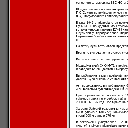
основного штурмовика ВВС НО Іл-
Швидкісний маневрений штурмовик
П.О.Сухого по поліпшенню льотно-
(СА), побудованого і випробуваного
В кінці 1941 р. відповідно до рек
Су-6 М-71 на додаток до чотирьо
встановлено дві гармати ВЯ-23 калі
штурмовику передбачалася підві
Нормальне бомбове навантаження 
кг).
На літаку були встановлені предкри
Броня не включалася в силову схем
Вага порожнього літака дорівнювала
Модифікований Су-6 М-71 в період 
із заводом № 289 державні випробу
Випробування вели провідний ін
Долгов. Було виконано 24 польоти 
Акт по державних випробуваннях
А.А Новіковим був затверджений 24 
При нормальній польотній вазі 5
срілково-гарматного озброєння) літ
2500 м - 491 км/год. Час віража на 
За один бойовий розворот штурмов
винищувачів в той час). Максимал
висоті 360 м склала 576 км.
В заключенні указувалося, що ш
якостей в цілому відповідає вимог