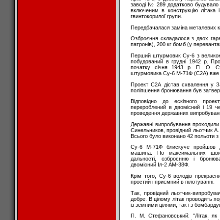
заводі № 289 додатково будувало 
включеним в конструкцію літака
гвинтокорилої групи.
Передбачалася заміна металевих ко
Озброєння складалося з двох гар
патронів), 200 кг бомб (у переванта
Перший штурмовик Су-6 з великок
побудований в грудні 1942 р. Пр
початку січня 1943 р. П. О. Су
штурмовика Су-6 М-71Ф (С2А) вже в 
Проект С2А дістав схвалення у З
поліпшення бронювання був затверд
Відповідно до ескізного прое
перероблений в двомісний і 19 ч
проведення державних випробуван
Державні випробування проходили 
Синельников, провідний льотчик А.
Всього було виконано 42 польоти з
Су-6 М-71Ф блискуче пройшов д
машина. По максимальних швидко
дальності, озброєнню і броню
двомісний Іл-2 АМ-38Ф.
Крім того, Су-6 володів прекрасн
простий і приємний в пілотуванні.
Так, провідний льотчик-випробува
добре. В цілому літак проводить х
із земними цілями, так і з бомбард
П. М. Стефановський: "Літак, як