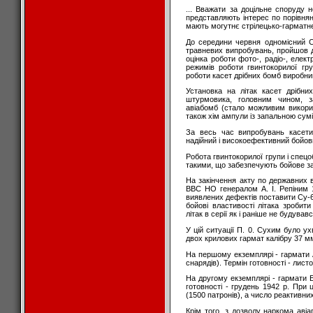
... Вважати за доцільне споруду н
представляють інтерес по порівнян
мають могутнє стрілецько-гарматне
До середини червня одномісний С
травневих випробувань, пройшов д
оцінка роботи фото-, радіо-, елек
режимів роботи гвинтокорилої гру
роботи касет дрібних бомб виробни
Установка на літак касет дрібн
штурмовика, головним чином, 
авіабомб (стало можливим викорис
також хім ампули із запальною сум
За весь час випробувань касети
надійний і високоефективний бойови
Робота гвинтокорилої групи і спе
такими, що забезпечують бойове за
На закінчення акту по державних
ВВС НО генералом А. І. Репіним 
виявлених дефектів поставити Су-6
бойові властивості літака зробит
літак в серії як і раніше не будувавс
У цій ситуації П. 0. Сухим було у
двох крилових гармат калібру 37 м
На першому екземплярі - гармати 
снарядів). Термін готовності - лист
На другому екземплярі - гармати 
готовності - грудень 1942 р. При
(1500 патронів), а число реактивни
Крім того, з дозволу наркома аві