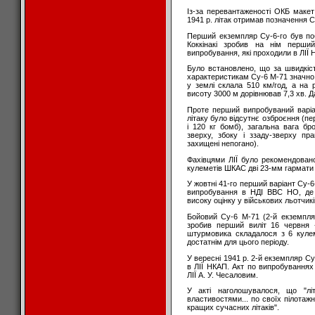
Із-за перевантаженості ОКБ макет
1941 р. літак отримав позначення С
Перший екземпляр Су-6-го був поб
Коккінакі зробив на нім перший
випробування, які проходили в ЛІЇ НК
Було встановлено, що за швидкіст
характеристикам Су-6 М-71 значно
у землі склала 510 км/год, а на 
висоту 3000 м дорівнював 7,3 хв. Д
Проте перший випробуваний варі
літаку було відсутнє озброєння (
і 120 кг бомб), загальна вага бр
зверху, збоку і ззаду-зверху пр
захищені непогано).
Фахівцями ЛІЇ було рекомендовано
кулеметів ШКАС дві 23-мм гармати 
У жовтні 41-го перший варіант Су-6
випробування в НДІ ВВС НО, де 
високу оцінку у військових льотчик
Бойовий Су-6 М-71 (2-й екземпля
зробив перший виліт 16 червня 
штурмовика складалося з 6 куле
достатнім для цього періоду.
У вересні 1941 р. 2-й екземпляр С
в ЛІЇ НКАП. Акт по випробування
ЛІЇ А. У. Чесаловим.
У акті наголошувалося, що "лі
властивостями... по своїх пілотаж
кращих сучасних літаків".