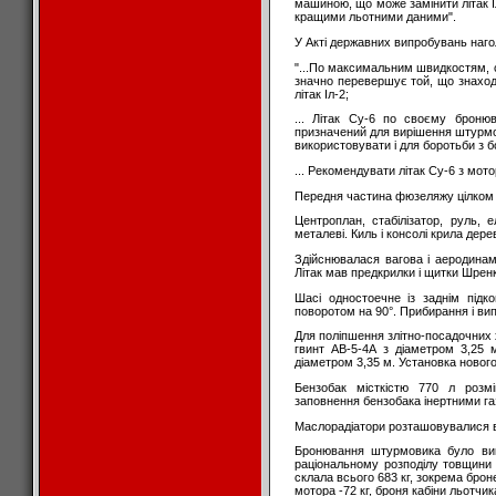
машиною, що може замінити літак І
кращими льотними даними".
У Акті державних випробувань наг
"...По максимальним швидкостям, ск
значно перевершує той, що знаход
літак Іл-2;
... Літак Су-6 по своєму броню
призначений для вирішення штурмо
використовувати і для боротьби з
... Рекомендувати літак Су-6 з мот
Передня частина фюзеляжу цілком с
Центроплан, стабілізатор, руль, 
металеві. Киль і консолі крила дере
Здійснювалася вагова і аеродинам
Літак мав предкрилки і щитки Шрен
Шасі одностоечне із заднім під
поворотом на 90°. Прибирання і випу
Для поліпшення злітно-посадочних
гвинт АВ-5-4А з діаметром 3,25 
діаметром 3,35 м. Установка нового
Бензобак місткістю 770 л розм
заповнення бензобака інертними га
Маслорадіатори розташовувалися в
Бронювання штурмовика було вик
раціональному розподілу товщини 
склала всього 683 кг, зокрема броне
мотора -72 кг, броня кабіни льотчика 