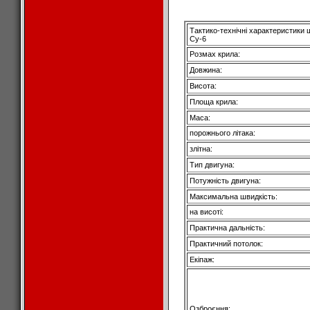
Tактико-технічні характеристики
Су-6
Розмах крила:
Довжина:
Висота:
Площа крила:
Маса:
порожнього літака:
злітна:
Тип двигуна:
Потужність двигуна:
Максимальна швидкість:
на висоті:
Практична дальність:
Практичний потолок:
Екіпаж:
Озброєння: