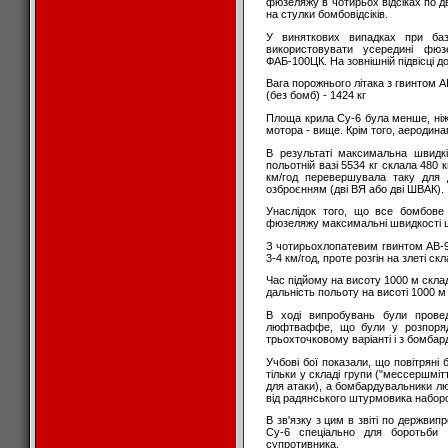
фюзеляжу в чотирьох відсіках по дв
на стулки бомбовідсіків.
У виняткових випадках при ба
використовувати усередині фю
ФАБ-100ЦК. На зовнішній підвісці 
Вага порожнього літака з гвинтом А
(без бомб) - 1424 кг
Площа крила Су-6 була менше, ніж у
мотора - вище. Крім того, аеродин
В результаті максимальна швидк
польотній вазі 5534 кг склала 480 к
км/год перевершувала таку для 
озброєнням (дві ВЯ або дві ШВАК).
Унаслідок того, що все бомбове
фюзеляжу максимальні швидкості 
З чотирьохлопатевим гвинтом АВ-9
3-4 км/год, проте розгін на злеті скл
Час підйому на висоту 1000 м склад
дальність польоту на висоті 1000 м
В ході випробувань були провед
люфтваффе, що були у розпоря
трьохточковому варіанті і з бомба
Учбові бої показали, що повітрян
тільки у складі групи ("мессершміт
для атаки), а бомбардувальники лю
від радянського штурмовика набор
В зв'язку з цим в звіті по держв
Су-6 спеціально для боротьби 
супротивника.