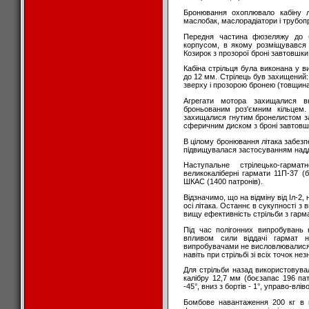
Бронювання охоплювало кабіну ль
маслобак, маслорадіатори і трубопр
Передня частина фюзеляжу до б
корпусом, в якому розміщувався л
Козирок з прозорої броні завтовшки
Кабіна стрільця була виконана у в
до 12 мм. Стрілець був захищений:
зверху і прозорою бронею (товщина
Агрегати мотора захищалися в
броньованим роз'ємним кільцем.
захищалися гнутим бронелистом з
сферичним диском з броні завтовш
В цілому бронювання літака забезп
підвищувалася застосуванням надд
Наступальне стрілецько-гарма
великокаліберні гармати 11П-37 (
ШКАС (1400 патронів).
Відзначимо, що на відміну від Іл-2
осі літака. Останнє в сукупності 
вищу ефективність стрільби з гарма
Під час полігонних випробувань 
впливом сили віддачі гармат н
випробувачами не висловлювалися: ".
навіть при стрільбі зі всіх точок нез
Для стрільби назад використовув
калібру 12,7 мм (боєзапас 196 пат
-45°, вниз з бортів - 1°, управо-вліво
Бомбове навантаження 200 кг в 