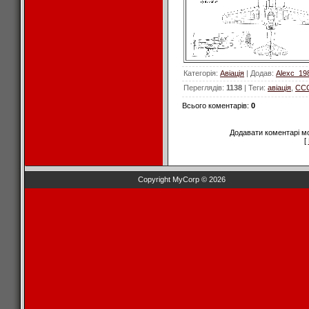
Категорія
:
Авіація
|
Додав
:
Alexc_19
Переглядів
:
1138
|
Теги
:
авіація
,
СС
Всього коментарів
:
0
Додавати коментарі м
[
Copyright MyCorp © 2026