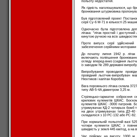
польоту недостатня.
Як гідність наголошувалося, що бр
бронювання штурмовика пропонувал
Був підготовлений проект Постано
серії Су-6 М-71 в кількості 25 ма
Одночасно була підготовлена доп
літака: "літак простий і доступний
кинутою ручкою на всіх швидкостях
Проте випуск серії здійснений
забезпечення серійними моторами М-7
До початку липня 1942 р. літа
включають поліпшення бронювання 
огляду вперед-вниз (сидіння льотч
із заводом № 289 державні випробу
Випробування проводили провідн
провідний льотчик-випробувач ма
Нюхтиков і капітан Коробов.
Вага порожнього літака склала 3727
типу АВ-5-4А діаметром 3,25 м.
Стрілецько-гарматне озброєння 
крилових кулеметів ШКАС. Боєком
кулеметів ШКАС -3000 патронів. Б
утримувачах КД-2 чотирьох бомб т
на двох утримувачах типа ДЗ-40
складалося з 10 РС-132 або РС-82.
При нормальній польотній вазі 52
чотири кулемети ШКАС з повни
швидкість у землі 445 км/год, а на в
Час підйому на висоту 1000 м 