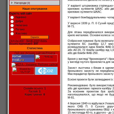
Нагороди
[9]
У варіанті штурмовика стрілецько
крилових кулеметів ШКАС або дв
Наше опитування
крилових кулемети ШКАС.
Оцініть мій сайт
Відмінно
У варіанті бомбардувальника -чоти
Добре
У вересні 1939 р. П. 0 Сухий пред
Непогано
М-71.
Погано
Для літака передбачалося викорис
Жахливо
крило металеве. Основні колеса і 
Результати
|
Архів опитувань
Озброєння повинне було включати
Всього відповідей:
207
кулемети БС (калібру 12,7 мм
розміщувалася одна бомба ФАБ-10
Статистика
або А0-20, 72 бомби калібру від 1,0
Рейтинг лучших сайтов РУнета
або дві бомби ФАБ-250.
Броня у вигляді "бронекорита" і бр
у вигляді гнутого бронелиста для з
Захист льотчика з бокам в одному
броньового захисту не передбача
Маслорадіатор броньового захисту
Ескізні проекти були затверджені і
Рекомендовано було використовув
Онлайн всього:
1
або дві крилових гармати калібру 
Гостей:
1
За ескізним проектом був зроб
Користувачів:
0
наголошувалося, що якщо не буд
М-81.
4 березня 1940-го відбулася Ухва
якого ОКБ П. 0 Сухого доруча
броньованого штурмовика 0БШ з м
15 листопада 40-го, а другого - до 1