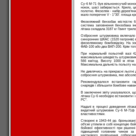
Су-6 М-71 був вільнонесучий моно
нокок, шасі забирається. Крило, 
полотно. Фюзеляж - набір дерев'ян
мало поперечне V - 1°30'. площа кр
Фюзеляжний бензобак місткістю 6
система заповнення бензобака ін
літака складала 3187 кг Гвинт трил
Озброєння штурмовика включало 
синхронних ШКАС (1520 патронів) в
фюзеляжному бомбовідсіку. На зов
ФАБ-100 або два ВАП-200. Крім того
При нормальній польотній вазі 4
максимальна швидкість штурмовика у
566 км/год. Висоту 1000 м літак
Максимальна дальність польоту на в
Не дивлячись на прекрасні льотні 
озброєння штурмовика, яке абсолю
Рекомендувалося встановити га
снарядів і збільшити бомбове нава
В заключенні звіту указувалося, що
літака Су-6 необхідно встановити і 
PC".
Надалі в процесі доведення літа
видатний штурмовик Су-6 М-71ф 
властивостями.
Створені в 1943-44 рр. броньован
об'ємі утілили в собі концепцію бой
бойової ефективності при рішенні
підвищений головним чином за 
часткового поліпшення озброєнн