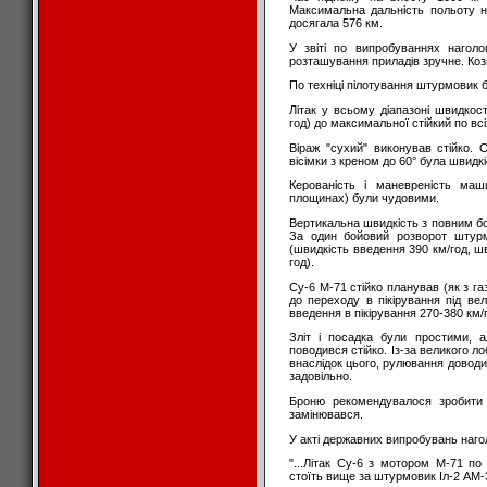
Максимальна дальність польоту н
досягала 576 км.
У звіті по випробуваннях нагол
розташування приладів зручне. Кози
По техніці пілотування штурмовик б
Літак у всьому діапазоні швидкос
год) до максимальної стійкий по вс
Віраж "сухий" виконував стійко.
вісімки з креном до 60° була швидкі
Керованість і маневреність маш
площинах) були чудовими.
Вертикальна швидкість з повним б
За один бойовий розворот штур
(швидкість введення 390 км/год, ш
год).
Су-6 М-71 стійко планував (як з газ
до переходу в пікірування під в
введення в пікірування 270-380 км/
Зліт і посадка були простими, а
поводився стійко. Із-за великого ло
внаслідок цього, рулювання доводи
задовільно.
Броню рекомендувалося зробити 
замінювався.
У акті державних випробувань наг
"...Літак Су-6 з мотором М-71 по
стоїть вище за штурмовик Іл-2 АМ-