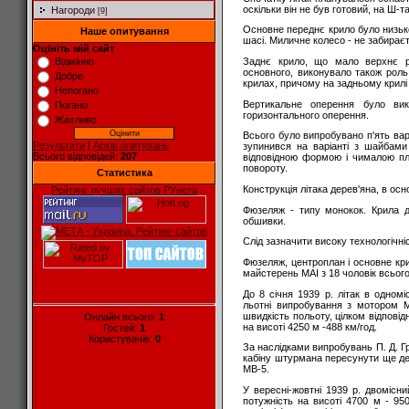
оскільки він не був готовий, на Ш-
Нагороди
[9]
Основне переднє крило було низько
Наше опитування
шасі. Миличне колесо - не забирає
Оцініть мій сайт
Заднє крило, що мало верхнє р
Відмінно
основного, виконувало також роль
Добре
крилах, причому на задньому крил
Непогано
Вертикальне оперення було вик
Погано
горизонтального оперення.
Жахливо
Всього було випробувано п'ять вар
Результати
|
Архів опитувань
зупинився на варіанті з шайбами
Всього відповідей:
207
відповідною формою і чималою пл
повороту.
Статистика
Конструкція літака дерев'яна, в осн
Рейтинг лучших сайтов РУнета
Фюзеляж - типу монокок. Крила д
обшивки.
Слід зазначити високу технологічн
Фюзеляж, центроплан і основне кр
майстерень МАІ з 18 чоловік всього 
До 8 січня 1939 р. літак в одном
льотні випробування з мотором 
швидкість польоту, цілком відповід
Онлайн всього:
1
на висоті 4250 м -488 км/год.
Гостей:
1
Користувачів:
0
За наслідками випробувань П. Д. 
кабіну штурмана пересунути ще дек
МВ-5.
У вересні-жовтні 1939 р. двомісн
потужність на висоті 4700 м - 950