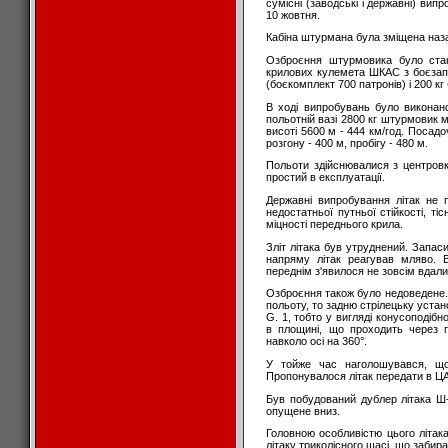
сумісні (заводські і державні) ви
10 жовтня.
Кабіна штурмана була зміщена наз
Озброєння штурмовика було стан
крилових кулемета ШКАС з боєзап
(боєкомплект 700 патронів) і 200 кг
В ході випробувань було виконано
польотній вазі 2800 кг штурмовик 
висоті 5600 м - 444 км/год. Посадо
розгону - 400 м, пробігу - 480 м.
Польоти здійснювалися з центров
простий в експлуатації.
Державні випробування літак не п
недостатньої путньої стійкості, ті
міцності переднього крила.
Зліт літака був утруднений. Запас
напряму літак реагував мляво. 
переднім з'явилося не зовсім вдал
Озброєння також було недоведене. 
польоту, то задню стрілецьку устан
G. 1, тобто у вигляді конусоподіб
в площині, що проходить через п
навколо осі на 360°.
У тойже час наголошувався, що
Пропонувалося літак передати в ЦА
Був побудований дублер літака Ш
опущене вниз.
Головною особливістю цього літа
літаку триколісного шасі, що забир