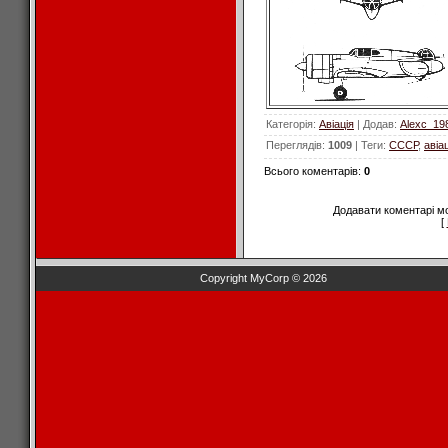
Категорія
:
Авіація
|
Додав
:
Alexc_19
Переглядів
:
1009
|
Теги
:
СССР
,
авіа
Всього коментарів
:
0
Додавати коментарі м
[
Copyright MyCorp © 2026