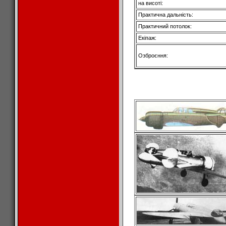
на висоті:
Практична дальність:
Практичний потолок:
Екіпаж:
Озброєння: