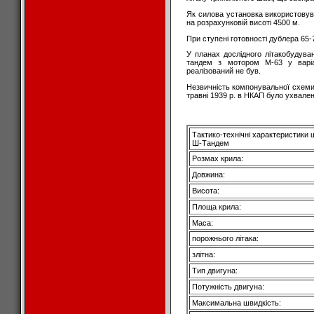
Як силова установка використовув
на розрахунковій висоті 4500 м.
При ступені готовності дублера 65-
У планах дослідного літакобудува
тандем з мотором М-63 у варіа
реалізований не був.
Незвичність компонувальної схеми
травні 1939 р. в НКАП було ухвале
Tактико-технічні характеристики
Ш-Тандем
Розмах крила:
Довжина:
Висота:
Площа крила:
Маса:
порожнього літака:
злітна:
Тип двигуна:
Потужність двигуна:
Максимальна швидкість: