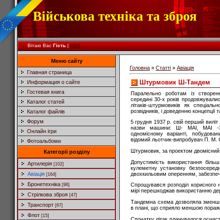
Військова техніка та зброя
Вітаю Вас
Гість
|
RSS
Меню сайту
Головна
»
Статті
»
Авіація
Главная страница
Штурмовик Ш-Тандем
Информация о сайте
Гостевая книга
Паралельно роботам із створен
середині 30-х років продовжували
Каталог статей
літаків-штурмовиків як спеціальн
розвідників, і доведенню концепції т
Каталог файлів
Форум
5 грудня 1937 р. свій перший вилі
назви машини: Ш- МАІ, МАІ -3
Онлайн ігри
одномісному варіанті, побудова
відомий льотчик-випробувач П. М.
Фотоальбоми
Штурмовик, за проектом двомісний
Категорії розділу
Допустимість використання більш
Артилерія
[102]
кулеметну установку безпосередн
двохкильовим оперенням, забезпечу
Авіація
[164]
Бронетехніка
Спрощувався розподіл корисного н
[96]
мірі перешкоджав використанню дер
Стрілкова зброя
[47]
Тандемна схема дозволяла зменшит
Транспорт
[67]
в плані, що сприяло меншою пораж
Флот
[15]
Спочатку літак планувалося оснас