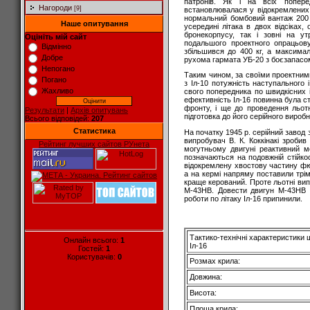
патронів. Як і на всіх попер
Нагороди
[9]
встановлювалася у відокремлених
нормальний бомбовий вантаж 200 
Наше опитування
усередині літака в двох відсіках,
бронекорпусу, так і зовні на ут
Оцініть мій сайт
подальшого проектного опрацьов
Відмінно
збільшився до 400 кг, а максима
Добре
рухома гармата УБ-20 з боєзапасом 
Непогано
Таким чином, за своїми проектним
Погано
з Іл-10 потужність наступального
Жахливо
свого попередника по швидкісних 
ефективність Іл-16 повинна була 
фронту, і ще до проведення льотн
Результати
|
Архів опитувань
підготовка до його серійного вироб
Всього відповідей:
207
Статистика
На початку 1945 р. серійний завод з
випробувач В. К. Коккінакі зроби
Рейтинг лучших сайтов РУнета
могутньому двигуні реактивний мо
позначаються на подовжній стійко
відокремлену хвостову частину фю
а на кермі напряму поставили трімм
краще керований. Проте льотні випр
М-43НВ. Довести двигун М-43НВ д
роботи по літаку Іл-16 припинили.
Tактико-технічні характеристики
Онлайн всього:
1
Іл-16
Гостей:
1
Користувачів:
0
Розмах крила:
Довжина:
Висота:
Площа крила: