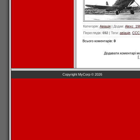
Категорія
:
Авіація
|
Додав
:
Alexc_19
Переглядів
:
692
|
Теги
:
авіація
,
ССС
Всього коментарів
:
0
Додавати коментарі м
[
Copyright MyCorp © 2026