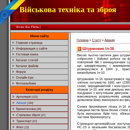
Військова техніка та зброя
Вітаю Вас
Гість
|
RSS
Меню сайту
Головна
»
Статті
»
Авіація
Главная страница
Штурмовик Іл-16
Информация о сайте
Гостевая книга
Високі льотно-тактичні дані штурм
озброєння і бойової роботи на ф
Каталог статей
повітряний бій з винищувачами су
ще швидкіснішому і маневрені
Каталог файлів
розвернулися в 1944 р., прак
Форум
випробувань Іл-10.
Онлайн ігри
Штурмовик Іл-16 проектувався під
злітною потужністю 1691 квт (2300
Фотоальбоми
схемі, аеродинамічній і конструк
літаком Іл-10, але мав декілька мен
Категорії розділу
поєднанні з могутнішим двигуном
максимальну розрахункову швидкіс
Артилерія
[102]
дозволила йому виконувати всі фіг
Авіація
[164]
Схема бронювання літака Іл-16 зб
Бронетехніка
[96]
товщина листів броні бічних стінок к
була зменшена. Крім того, збіль
Стрілкова зброя
[47]
частини бронекорпусу.
Транспорт
[67]
Стрілецько-артилерійське поступ
НС-23 із загальним боєзапасом 28
Флот
[15]