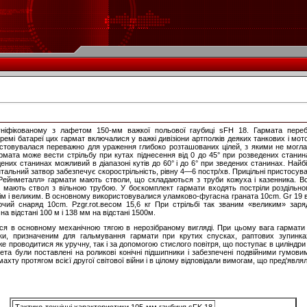
уніфікованому з лафетом 150-мм важкої польової гаубиці sFH 18. Гармата пере
кремі батареї цих гармат включалися у важкі дивізіони артполків деяких танкових і мот
истовувалася переважно для ураження глибоко розташованих цілей, з якими не могла б
рмата може вести стрільбу при кутах піднесення від 0 до 45° при розведених станина
ених станинах можливий в діапазоні кутів до 60° і до 6° при зведених станинах. Найб
нтальний затвор забезпечує скорострільність, рівну 4—6 постр/хв. Прицільні пристосув
«Рейнметалл» гармати мають стволи, що складаються з труби кожуха і казенника. В
мають ствол з вільною трубою. У боєкомплект гармати входять постріли роздільног
м і великим. В основному використовувалися уламково-фугасна граната 10cm. Gr 19 в
ючий снаряд 10cm. Pzgr.rot.весом 15,6 кг При стрільбі так званим «великим» зар
 відстані 100 м і 138 мм на відстані 1500м.
я в основному механічною тягою в нерозібраному вигляді. При цьому вага гармати 
и, призначеним для гальмування гармати при крутих спусках, раптових зупинках
 проводитися як уручну, так і за допомогою стислого повітря, що поступає в циліндр
фета були поставлені на роликові конічні підшипники і забезпечені подвійними гумо
ту протягом всієї другої світової війни і в цілому відповідали вимогам, що пред'являл