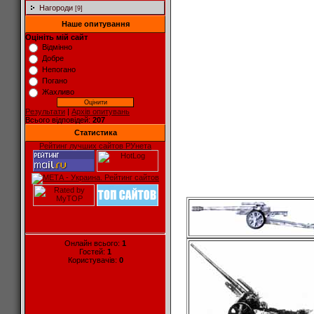
Нагороди
[9]
Наше опитування
Оцініть мій сайт
Відмінно
Добре
Непогано
Погано
Жахливо
Результати
|
Архів опитувань
Всього відповідей:
207
Статистика
Рейтинг лучших сайтов РУнета
Онлайн всього:
1
Гостей:
1
Користувачів:
0