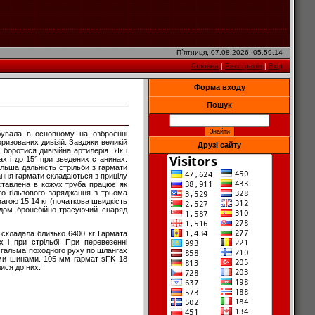
П`ятниця, 07.08.2026, 05.59.14
Головна
|
Реєстрація
|
Вхід
Форма входу
Пошук
бувала в основному на озброєнні
оризованих дивізій. Завдяки великій
Друзі сайту
оротися дивізійна артилерія. Як і
х і до 15° при зведених станинах.
ільша дальність стрільби з гармати
ання гармати складаються з прицілу
ставлена в кожух труба працює як
о гільзового заряджання з трьома
агою 15,14 кг (початкова швидкість
ядом бронебійно-трасуючий снаряд
складала близько 6400 кг Гармата
 і при стрільбі. При перевезенні
и гальма походного руху по шлангах
вими шинами. 105-мм гармат sFK 18
ися до них.