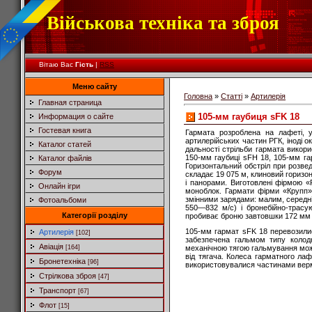
Військова техніка та зброя
Вітаю Вас
Гість
|
RSS
Меню сайту
Головна
»
Статті
»
Артилерія
Главная страница
105-мм гаубиця sFK 18
Информация о сайте
Гостевая книга
Гармата розроблена на лафеті, 
артилерійських частин РГК, іноді о
Каталог статей
дальності стрільби гармата викор
150-мм гаубиці sFH 18, 105-мм га
Каталог файлів
Горизонтальний обстріл при розвед
Форум
складає 19 075 м, клиновий горизо
і панорами. Виготовлені фірмою 
Онлайн ігри
моноблок. Гармати фірми «Крупп» 
змінними зарядами: малим, середні
Фотоальбоми
550—832 м/с) і бронебійно-трасу
Категорії розділу
пробиває броню завтовшки 172 мм на
105-мм гармат sFK 18 перевозилис
Артилерія
[102]
забезпечена гальмом типу колодк
Авіація
[164]
механічною тягою гальмування може
від тягача. Колеса гарматного ла
Бронетехніка
[96]
використовувалися частинами вермах
Стрілкова зброя
[47]
Транспорт
[67]
Флот
[15]