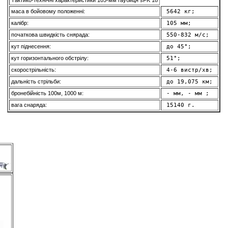
Тактико-технічні характеристики 105-мм гаубиця sFK 18
маса в бойовому положенні:
 5642 кг; 
калібр:
 105 мм; 
початкова швидкість снярада:
 550-832 м/с; 
кут піднесення:
 до 45°; 
кут горизонтального обстрілу:
 51°; 
скорострільність:
 4-6 вистр/хв; 
дальність стрільби:
 до 19,075 км; 
бронебійність 100м, 1000 м:
 - мм, - мм ; 
вага снаряда:
 15140 г. 