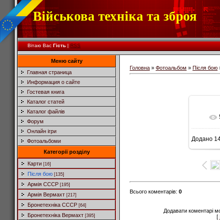
Військова техніка та зброя
Вітаю Вас
Гість
|
RSS
Меню сайту
Головна
»
Фотоальбом
»
Після бою
Главная страница
Информация о сайте
Гостевая книга
Каталог статей
Каталог файлів
Форум
Онлайн ігри
Додано
14
Фотоальбоми
7
Категорії розділу
Карти
[16]
Після бою
[135]
Армія СССР
[195]
Всього коментарів
:
0
Армія Вермахт
[217]
Бронетехніка СССР
[64]
Додавати коментарі м
Бронетехніка Вермахт
[395]
[