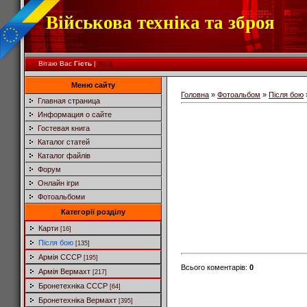
Військова техніка та зброя
Вітаю Вас
Гість
|
RSS
Меню сайту
Головна
»
Фотоальбом
»
Після бою
Главная страница
Информация о сайте
Гостевая книга
Каталог статей
Каталог файлів
Форум
Онлайн ігри
Фотоальбоми
Категорії розділу
Карти
[16]
Після бою
[135]
Армія СССР
[195]
Всього коментарів
:
0
Армія Вермахт
[217]
Бронетехніка СССР
[64]
Бронетехніка Вермахт
[395]