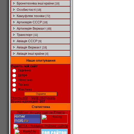
Бронетехніка інші країни
[18]
Особистості
[18]
Камуфляж техніки
[72]
Артилерія СССР
[18]
Артилерія Вермахт
[48]
Транспорт
[11]
Авіація СССР
[9]
Авіація Вермахт
[18]
Авіація інші країни
[4]
Наше опитування
Оцініть мій сайт
Відмінно
Добре
Непогано
Погано
Жахливо
Результати
|
Архів опитувань
Всього відповідей:
207
Статистика
Рейтинг лучших сайтов РУнета