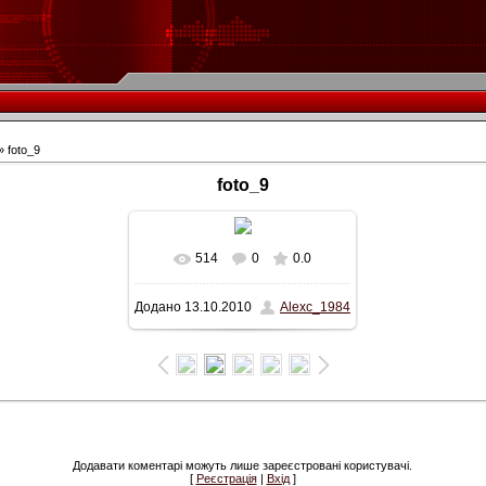
» foto_9
foto_9
514
0
0.0
У реальному розмірі
Додано
13.10.2010
Alexc_1984
647x462
/ 65.4Kb
Додавати коментарі можуть лише зареєстровані користувачі.
[
Реєстрація
|
Вхід
]