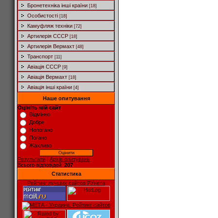
Бронетехніка інші країни
[18]
Особистості
[18]
Камуфляж техніки
[72]
Артилерія СССР
[18]
Артилерія Вермахт
[48]
Транспорт
[11]
Авіація СССР
[9]
Авіація Вермахт
[18]
Авіація інші країни
[4]
Наше опитування
Оцініть мій сайт
Відмінно
Добре
Непогано
Погано
Жахливо
Результати
|
Архів опитувань
Всього відповідей:
207
Статистика
Рейтинг лучших сайтов РУнета