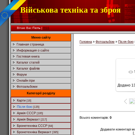
Військова техніка та зброя
Вітаю Вас
Гість
|
RSS
Меню сайту
Головна
»
Фотоальбом
»
Після бою
Главная страница
Информация о сайте
Гостевая книга
Каталог статей
Каталог файлів
Форум
Онлайн ігри
Додано
13
Фотоальбоми
6
Категорії розділу
Карти
[16]
Після бою
[135]
Армія СССР
[195]
Всього коментарів
:
0
Армія Вермахт
[217]
Бронетехніка СССР
[64]
Додавати коментарі м
Бронетехніка Вермахт
[395]
[