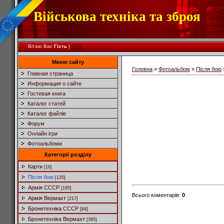
Військова техніка та зброя
Вітаю Вас
Гість
|
RSS
Меню сайту
Головна
»
Фотоальбом
»
Після бою
Главная страница
Информация о сайте
Гостевая книга
Каталог статей
Каталог файлів
Форум
Онлайн ігри
Фотоальбоми
Категорії розділу
Карти
[16]
Після бою
[135]
Армія СССР
[195]
Всього коментарів
:
0
Армія Вермахт
[217]
Бронетехніка СССР
[64]
Бронетехніка Вермахт
[395]