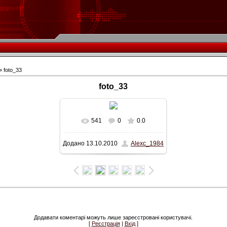
» foto_33
foto_33
541
0
0.0
У реальному розмірі
Додано
13.10.2010
Alexc_1984
651x428
/ 48.1Kb
Додавати коментарі можуть лише зареєстровані користувачі.
[
Реєстрація
|
Вхід
]