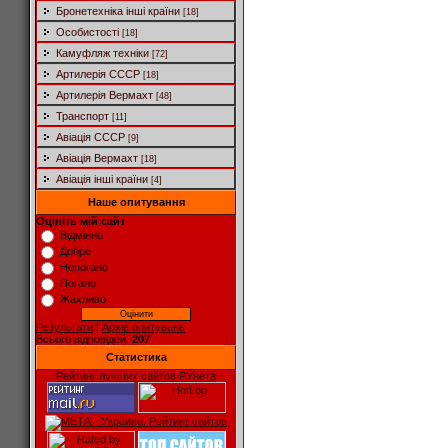
Бронетехніка інші країни
[18]
Особистості
[18]
Камуфляж техніки
[72]
Артилерія СССР
[18]
Артилерія Вермахт
[48]
Транспорт
[11]
Авіація СССР
[9]
Авіація Вермахт
[18]
Авіація інші країни
[4]
Наше опитування
Оцініть мій сайт
Відмінно
Добре
Непогано
Погано
Жахливо
Результати
|
Архів опитувань
Всього відповідей:
207
Статистика
Рейтинг лучших сайтов РУнета