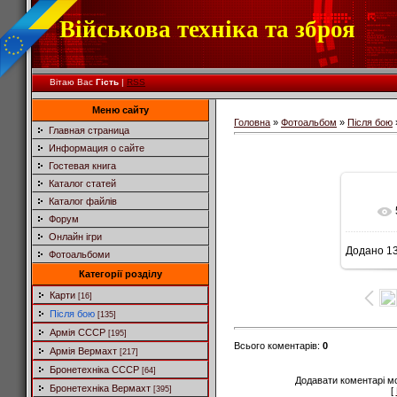
Військова техніка та зброя
Вітаю Вас
Гість
|
RSS
Меню сайту
Головна
»
Фотоальбом
»
Після бою
Главная страница
Информация о сайте
Гостевая книга
Каталог статей
Каталог файлів
Форум
Онлайн ігри
Додано
13
Фотоальбоми
6
Категорії розділу
Карти
[16]
Після бою
[135]
Армія СССР
[195]
Всього коментарів
:
0
Армія Вермахт
[217]
Бронетехніка СССР
[64]
Додавати коментарі м
Бронетехніка Вермахт
[395]
[