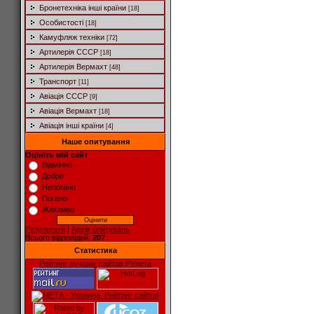
Бронетехніка інші країни
[18]
Особистості
[18]
Камуфляж техніки
[72]
Артилерія СССР
[18]
Артилерія Вермахт
[48]
Транспорт
[11]
Авіація СССР
[9]
Авіація Вермахт
[18]
Авіація інші країни
[4]
Наше опитування
Оцініть мій сайт
Відмінно
Добре
Непогано
Погано
Жахливо
Результати
|
Архів опитувань
Всього відповідей:
207
Статистика
Рейтинг лучших сайтов РУнета