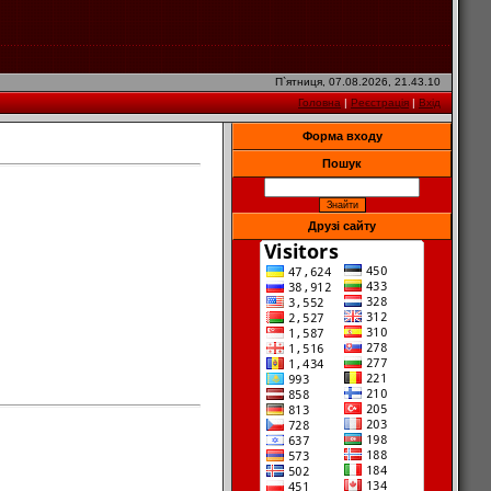
П`ятниця, 07.08.2026, 21.43.10
Головна
|
Реєстрація
|
Вхід
Форма входу
Пошук
Друзі сайту