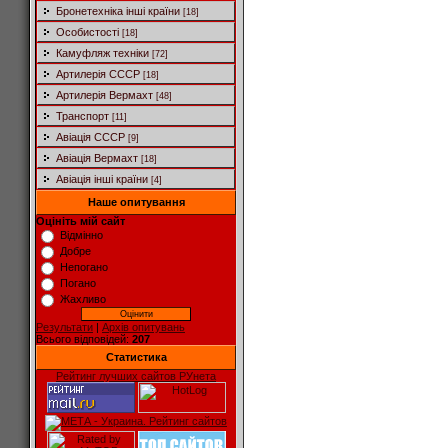
Бронетехніка інші країни
[18]
Особистості
[18]
Камуфляж техніки
[72]
Артилерія СССР
[18]
Артилерія Вермахт
[48]
Транспорт
[11]
Авіація СССР
[9]
Авіація Вермахт
[18]
Авіація інші країни
[4]
Наше опитування
Оцініть мій сайт
Відмінно
Добре
Непогано
Погано
Жахливо
Результати
|
Архів опитувань
Всього відповідей:
207
Статистика
Рейтинг лучших сайтов РУнета