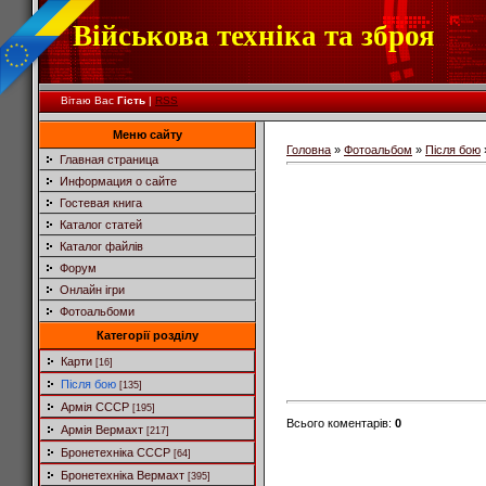
Військова техніка та зброя
Вітаю Вас
Гість
|
RSS
Меню сайту
Головна
»
Фотоальбом
»
Після бою
Главная страница
Информация о сайте
Гостевая книга
Каталог статей
Каталог файлів
Форум
Онлайн ігри
Фотоальбоми
Категорії розділу
Карти
[16]
Після бою
[135]
Армія СССР
[195]
Всього коментарів
:
0
Армія Вермахт
[217]
Бронетехніка СССР
[64]
Бронетехніка Вермахт
[395]