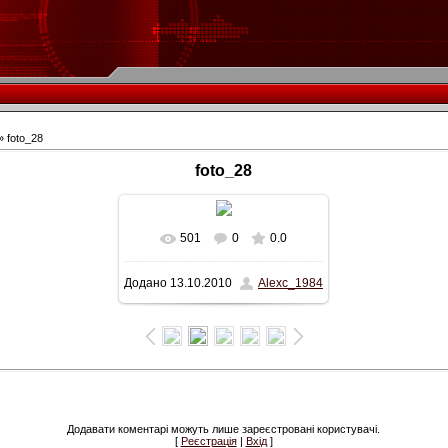
» foto_28
foto_28
501
0
0.0
У реальному розмірі
Додано
13.10.2010
Alexc_1984
647x343
/ 56.6Kb
Додавати коментарі можуть лише зареєстровані користувачі.
[
Реєстрація
|
Вхід
]