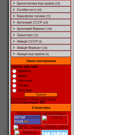
Бронетехніка інші країни
[18]
Особистості
[18]
Камуфляж техніки
[72]
Артилерія СССР
[18]
Артилерія Вермахт
[48]
Транспорт
[11]
Авіація СССР
[9]
Авіація Вермахт
[18]
Авіація інші країни
[4]
Наше опитування
Оцініть мій сайт
Відмінно
Добре
Непогано
Погано
Жахливо
Результати
|
Архів опитувань
Всього відповідей:
207
Статистика
Рейтинг лучших сайтов РУнета