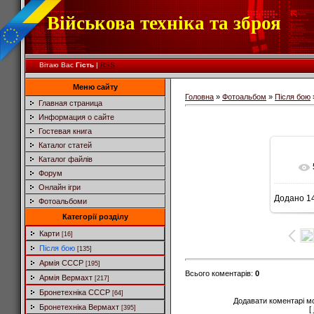
Військова техніка та зброя
Вітаю Вас
Гість
|
RSS
Меню сайту
Головна
»
Фотоальбом
»
Після бою
Главная страница
Информация о сайте
Гостевая книга
Каталог статей
Каталог файлів
Форум
Онлайн ігри
Додано
14
Фотоальбоми
4
Категорії розділу
Карти
[16]
Після бою
[135]
Армія СССР
[195]
Всього коментарів
:
0
Армія Вермахт
[217]
Бронетехніка СССР
[64]
Додавати коментарі м
Бронетехніка Вермахт
[395]
[