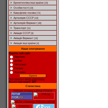
Бронетехніка інші країни
[18]
Особистості
[18]
Камуфляж техніки
[72]
Артилерія СССР
[18]
Артилерія Вермахт
[48]
Транспорт
[11]
Авіація СССР
[9]
Авіація Вермахт
[18]
Авіація інші країни
[4]
Наше опитування
Оцініть мій сайт
Відмінно
Добре
Непогано
Погано
Жахливо
Результати
|
Архів опитувань
Всього відповідей:
207
Статистика
Рейтинг лучших сайтов РУнета