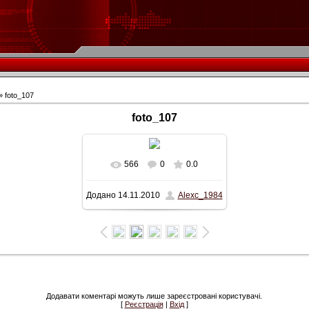
» foto_107
foto_107
566
0
0.0
У реальному розмірі
Додано
14.11.2010
Alexc_1984
750x344
/ 50.7Kb
Додавати коментарі можуть лише зареєстровані користувачі.
[
Реєстрація
|
Вхід
]