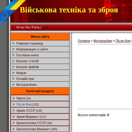
Військова техніка та зброя
Вітаю Вас
Гість
|
RSS
Меню сайту
Головна
»
Фотоальбом
»
Після бою
Главная страница
Информация о сайте
Гостевая книга
Каталог статей
Каталог файлів
Форум
Онлайн ігри
Фотоальбоми
Категорії розділу
Карти
[16]
Після бою
[135]
Армія СССР
[195]
Всього коментарів
:
0
Армія Вермахт
[217]
Бронетехніка СССР
[64]
Бронетехніка Вермахт
[395]