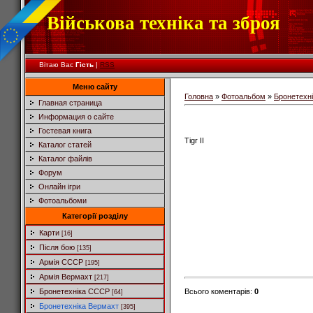
Військова техніка та зброя
Вітаю Вас
Гість
|
RSS
Меню сайту
Головна
»
Фотоальбом
»
Бронетехн
Главная страница
Информация о сайте
Гостевая книга
Tigr II
Каталог статей
Каталог файлів
Форум
Онлайн ігри
Фотоальбоми
Категорії розділу
Карти
[16]
Після бою
[135]
Армія СССР
[195]
Армія Вермахт
[217]
Всього коментарів
:
0
Бронетехніка СССР
[64]
Бронетехніка Вермахт
[395]