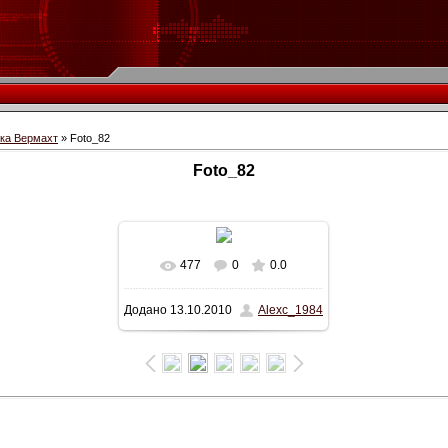
іка Вермахт
» Foto_82
Foto_82
477
0
0.0
У реальному розмірі
Додано
13.10.2010
Alexc_1984
645x344
/ 37.9Kb