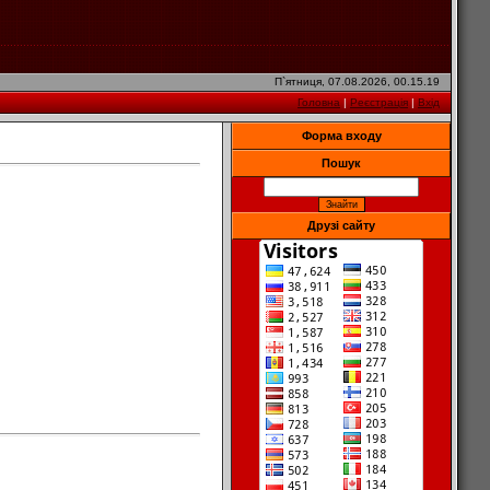
П`ятниця, 07.08.2026, 00.15.19
Головна
|
Реєстрація
|
Вхід
Форма входу
Пошук
Друзі сайту