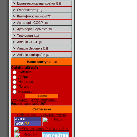
Бронетехніка інші країни
[18]
Особистості
[18]
Камуфляж техніки
[72]
Артилерія СССР
[18]
Артилерія Вермахт
[48]
Транспорт
[11]
Авіація СССР
[9]
Авіація Вермахт
[18]
Авіація інші країни
[4]
Наше опитування
Оцініть мій сайт
Відмінно
Добре
Непогано
Погано
Жахливо
Результати
|
Архів опитувань
Всього відповідей:
207
Статистика
Рейтинг лучших сайтов РУнета