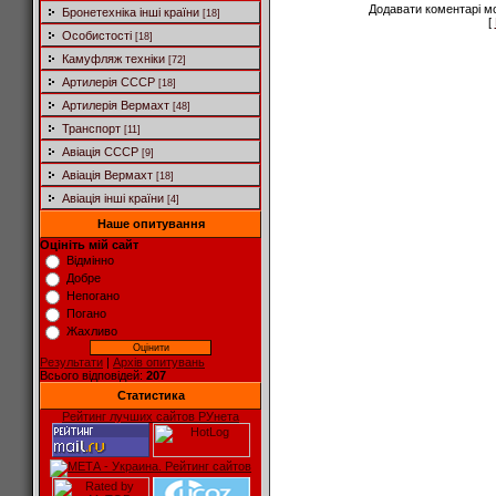
Додавати коментарі м
Бронетехніка інші країни
[18]
[
Особистості
[18]
Камуфляж техніки
[72]
Артилерія СССР
[18]
Артилерія Вермахт
[48]
Транспорт
[11]
Авіація СССР
[9]
Авіація Вермахт
[18]
Авіація інші країни
[4]
Наше опитування
Оцініть мій сайт
Відмінно
Добре
Непогано
Погано
Жахливо
Результати
|
Архів опитувань
Всього відповідей:
207
Статистика
Рейтинг лучших сайтов РУнета