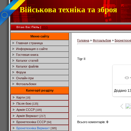
Військова техніка та зброя
Вітаю Вас
Гість
|
RSS
Меню сайту
Головна
»
Фотоальбом
»
Бронетехн
Главная страница
Информация о сайте
Гостевая книга
Tigr II
Каталог статей
Каталог файлів
Форум
Онлайн ігри
Фотоальбоми
Категорії розділу
Додано
13
Карти
[16]
Після бою
[135]
Армія СССР
[195]
Армія Вермахт
[217]
Всього коментарів
:
0
Бронетехніка СССР
[64]
Бронетехніка Вермахт
[395]