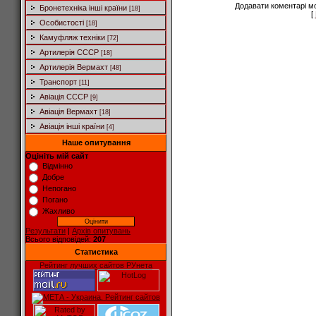
Додавати коментарі м
Бронетехніка інші країни
[18]
[
Особистості
[18]
Камуфляж техніки
[72]
Артилерія СССР
[18]
Артилерія Вермахт
[48]
Транспорт
[11]
Авіація СССР
[9]
Авіація Вермахт
[18]
Авіація інші країни
[4]
Наше опитування
Оцініть мій сайт
Відмінно
Добре
Непогано
Погано
Жахливо
Результати
|
Архів опитувань
Всього відповідей:
207
Статистика
Рейтинг лучших сайтов РУнета