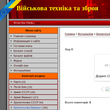
Військова техніка та зброя
Вітаю Вас
Гість
|
RSS
Меню сайту
Головна
»
Фотоальбом
»
Бронетехн
Главная страница
Информация о сайте
Гостевая книга
Stug III
Каталог статей
Каталог файлів
Форум
Онлайн ігри
Фотоальбоми
Категорії розділу
Додано
13
Карти
[16]
Після бою
[135]
Армія СССР
[195]
Армія Вермахт
[217]
Всього коментарів
:
0
Бронетехніка СССР
[64]
Бронетехніка Вермахт
[395]