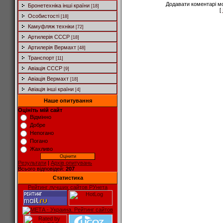
Додавати коментарі м
Бронетехніка інші країни
[18]
[
Особистості
[18]
Камуфляж техніки
[72]
Артилерія СССР
[18]
Артилерія Вермахт
[48]
Транспорт
[11]
Авіація СССР
[9]
Авіація Вермахт
[18]
Авіація інші країни
[4]
Наше опитування
Оцініть мій сайт
Відмінно
Добре
Непогано
Погано
Жахливо
Результати
|
Архів опитувань
Всього відповідей:
207
Статистика
Рейтинг лучших сайтов РУнета