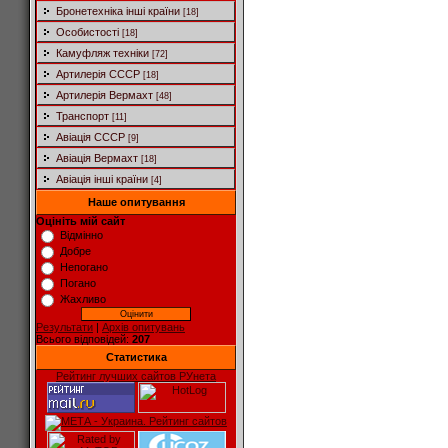
Бронетехніка інші країни
[18]
Особистості
[18]
Камуфляж техніки
[72]
Артилерія СССР
[18]
Артилерія Вермахт
[48]
Транспорт
[11]
Авіація СССР
[9]
Авіація Вермахт
[18]
Авіація інші країни
[4]
Наше опитування
Оцініть мій сайт
Відмінно
Добре
Непогано
Погано
Жахливо
Результати
|
Архів опитувань
Всього відповідей:
207
Статистика
Рейтинг лучших сайтов РУнета