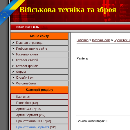
Військова техніка та зброя
Вітаю Вас
Гість
|
RSS
Меню сайту
Головна
»
Фотоальбом
»
Бронетехн
Главная страница
Информация о сайте
Гостевая книга
Pantera
Каталог статей
Каталог файлів
Форум
Онлайн ігри
Фотоальбоми
Категорії розділу
Карти
[16]
Після бою
[135]
Армія СССР
[195]
Армія Вермахт
[217]
Всього коментарів
:
0
Бронетехніка СССР
[64]
Бронетехніка Вермахт
[395]