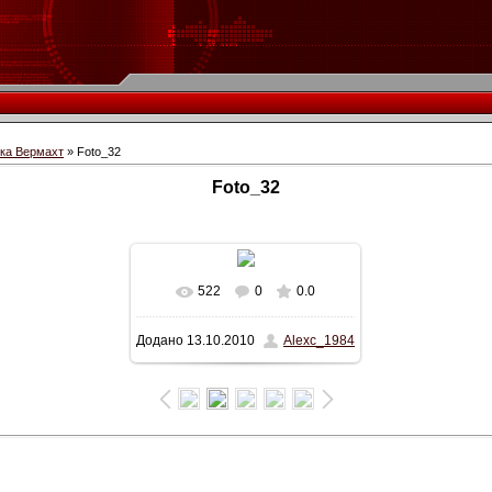
іка Вермахт
» Foto_32
Foto_32
522
0
0.0
У реальному розмірі
Додано
13.10.2010
Alexc_1984
648x389
/ 48.9Kb