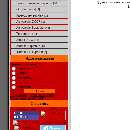
Додавати коментарі м
Бронетехніка інші країни
[18]
[
Особистості
[18]
Камуфляж техніки
[72]
Артилерія СССР
[18]
Артилерія Вермахт
[48]
Транспорт
[11]
Авіація СССР
[9]
Авіація Вермахт
[18]
Авіація інші країни
[4]
Наше опитування
Оцініть мій сайт
Відмінно
Добре
Непогано
Погано
Жахливо
Результати
|
Архів опитувань
Всього відповідей:
207
Статистика
Рейтинг лучших сайтов РУнета