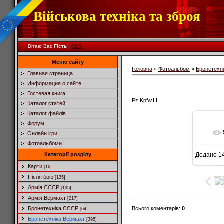
Військова техніка та зброя
Вітаю Вас
Гість
|
RSS
Меню сайту
Головна
»
Фотоальбом
»
Бронетехн
Главная страница
Информация о сайте
Гостевая книга
Pz.Kpfw.III
Каталог статей
Каталог файлів
Форум
Онлайн ігри
Фотоальбоми
Категорії розділу
Додано
14
6
Карти
[16]
Після бою
[135]
Армія СССР
[195]
Армія Вермахт
[217]
Всього коментарів
:
0
Бронетехніка СССР
[64]
Бронетехніка Вермахт
[395]