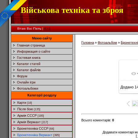
Військова техніка та зброя
Вітаю Вас
Гість
|
RSS
Меню сайту
Головна
»
Фотоальбом
»
Бронетехн
Главная страница
Информация о сайте
Гостевая книга
Каталог статей
Каталог файлів
Форум
Онлайн ігри
Додано
14
Фотоальбоми
5
Категорії розділу
Карти
[16]
Після бою
[135]
Армія СССР
[195]
Всього коментарів
:
0
Армія Вермахт
[217]
Бронетехніка СССР
[64]
Додавати коментарі м
Бронетехніка Вермахт
[395]
[