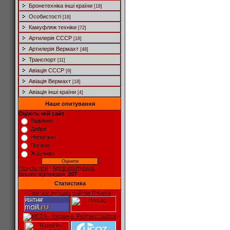
Бронетехніка інші країни
[18]
Особистості
[18]
Камуфляж техніки
[72]
Артилерія СССР
[18]
Артилерія Вермахт
[48]
Транспорт
[11]
Авіація СССР
[9]
Авіація Вермахт
[18]
Авіація інші країни
[4]
Наше опитування
Оцініть мій сайт
Відмінно
Добре
Непогано
Погано
Жахливо
Результати
|
Архів опитувань
Всього відповідей:
207
Статистика
Рейтинг лучших сайтов РУнета