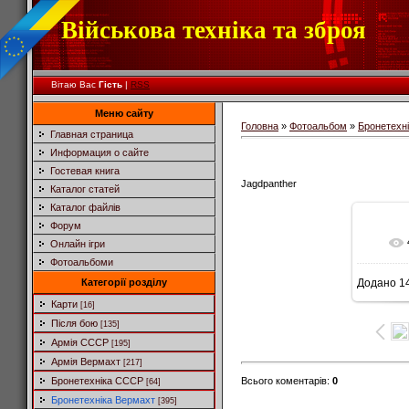
Військова техніка та зброя
Вітаю Вас
Гість
|
RSS
Меню сайту
Головна
»
Фотоальбом
»
Бронетехн
Главная страница
Информация о сайте
Гостевая книга
Jagdpanther
Каталог статей
Каталог файлів
Форум
Онлайн ігри
Фотоальбоми
Категорії розділу
Додано
14
6
Карти
[16]
Після бою
[135]
Армія СССР
[195]
Армія Вермахт
[217]
Всього коментарів
:
0
Бронетехніка СССР
[64]
Бронетехніка Вермахт
[395]