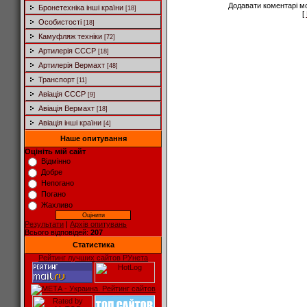
Додавати коментарі м
Бронетехніка інші країни
[18]
[
Особистості
[18]
Камуфляж техніки
[72]
Артилерія СССР
[18]
Артилерія Вермахт
[48]
Транспорт
[11]
Авіація СССР
[9]
Авіація Вермахт
[18]
Авіація інші країни
[4]
Наше опитування
Оцініть мій сайт
Відмінно
Добре
Непогано
Погано
Жахливо
Результати
|
Архів опитувань
Всього відповідей:
207
Статистика
Рейтинг лучших сайтов РУнета