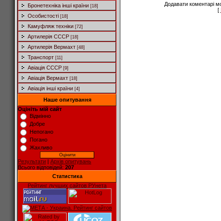
Додавати коментарі м
Бронетехніка інші країни
[18]
[
Особистості
[18]
Камуфляж техніки
[72]
Артилерія СССР
[18]
Артилерія Вермахт
[48]
Транспорт
[11]
Авіація СССР
[9]
Авіація Вермахт
[18]
Авіація інші країни
[4]
Наше опитування
Оцініть мій сайт
Відмінно
Добре
Непогано
Погано
Жахливо
Результати
|
Архів опитувань
Всього відповідей:
207
Статистика
Рейтинг лучших сайтов РУнета