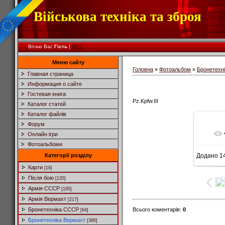
Військова техніка та зброя
Вітаю Вас
Гість
|
RSS
Меню сайту
Головна
»
Фотоальбом
»
Бронетехн
Главная страница
Информация о сайте
Гостевая книга
Pz.Kpfw.III
Каталог статей
Каталог файлів
Форум
Онлайн ігри
Фотоальбоми
Категорії розділу
Додано
14
4
Карти
[16]
Після бою
[135]
Армія СССР
[195]
Армія Вермахт
[217]
Всього коментарів
:
0
Бронетехніка СССР
[64]
Бронетехніка Вермахт
[395]