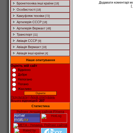
Додавати коментарі м
Бронетехніка інші країни
[18]
[
Особистості
[18]
Камуфляж техніки
[72]
Артилерія СССР
[18]
Артилерія Вермахт
[48]
Транспорт
[11]
Авіація СССР
[9]
Авіація Вермахт
[18]
Авіація інші країни
[4]
Наше опитування
Оцініть мій сайт
Відмінно
Добре
Непогано
Погано
Жахливо
Результати
|
Архів опитувань
Всього відповідей:
207
Статистика
Рейтинг лучших сайтов РУнета