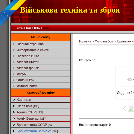
Військова техніка та зброя
Вітаю Вас
Гість
|
RSS
Меню сайту
Головна
»
Фотоальбом
»
Бронетехн
Главная страница
Информация о сайте
Гостевая книга
Pz.Kpfw.IV
Каталог статей
Каталог файлів
Форум
Онлайн ігри
Фотоальбоми
Категорії розділу
Додано
14
7
Карти
[16]
Після бою
[135]
Армія СССР
[195]
Армія Вермахт
[217]
Всього коментарів
:
0
Бронетехніка СССР
[64]
Бронетехніка Вермахт
[395]