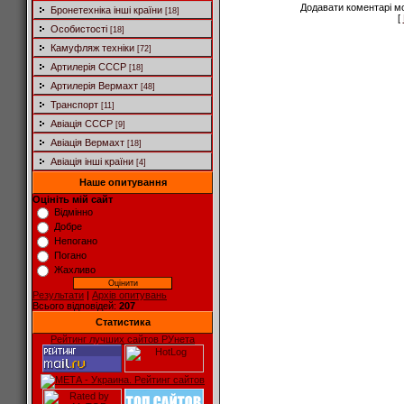
Додавати коментарі м
Бронетехніка інші країни
[18]
[
Особистості
[18]
Камуфляж техніки
[72]
Артилерія СССР
[18]
Артилерія Вермахт
[48]
Транспорт
[11]
Авіація СССР
[9]
Авіація Вермахт
[18]
Авіація інші країни
[4]
Наше опитування
Оцініть мій сайт
Відмінно
Добре
Непогано
Погано
Жахливо
Результати
|
Архів опитувань
Всього відповідей:
207
Статистика
Рейтинг лучших сайтов РУнета