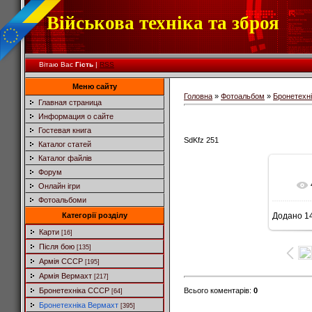
Військова техніка та зброя
Вітаю Вас
Гість
|
RSS
Меню сайту
Головна
»
Фотоальбом
»
Бронетехн
Главная страница
Информация о сайте
Гостевая книга
SdKfz 251
Каталог статей
Каталог файлів
Форум
Онлайн ігри
Фотоальбоми
Категорії розділу
Додано
14
4
Карти
[16]
Після бою
[135]
Армія СССР
[195]
Армія Вермахт
[217]
Всього коментарів
:
0
Бронетехніка СССР
[64]
Бронетехніка Вермахт
[395]