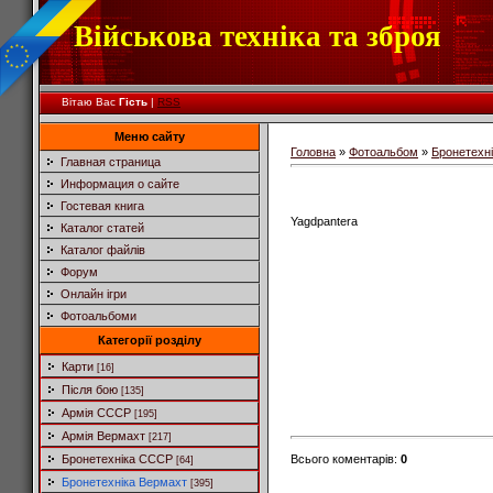
Військова техніка та зброя
Вітаю Вас
Гість
|
RSS
Меню сайту
Головна
»
Фотоальбом
»
Бронетехн
Главная страница
Информация о сайте
Гостевая книга
Yagdpantera
Каталог статей
Каталог файлів
Форум
Онлайн ігри
Фотоальбоми
Категорії розділу
Карти
[16]
Після бою
[135]
Армія СССР
[195]
Армія Вермахт
[217]
Всього коментарів
:
0
Бронетехніка СССР
[64]
Бронетехніка Вермахт
[395]