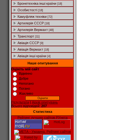
Бронетехніка інші країни
[18]
Особистості
[18]
Камуфляж техніки
[72]
Артилерія СССР
[18]
Артилерія Вермахт
[48]
Транспорт
[11]
Авіація СССР
[9]
Авіація Вермахт
[18]
Авіація інші країни
[4]
Наше опитування
Оцініть мій сайт
Відмінно
Добре
Непогано
Погано
Жахливо
Результати
|
Архів опитувань
Всього відповідей:
207
Статистика
Рейтинг лучших сайтов РУнета