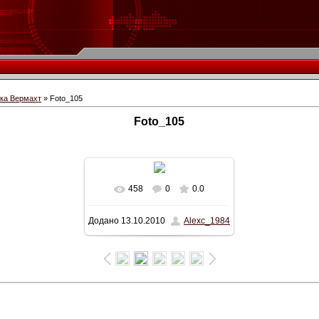
іка Вермахт
» Foto_105
Foto_105
458
0
0.0
У реальному розмірі
Додано
13.10.2010
Alexc_1984
646x402
/ 45.3Kb