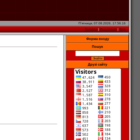
П`ятниця, 07.08.2026, 17.56.16
Головна
|
Реєстрація
|
Вхід
Форма входу
Пошук
Друзі сайту