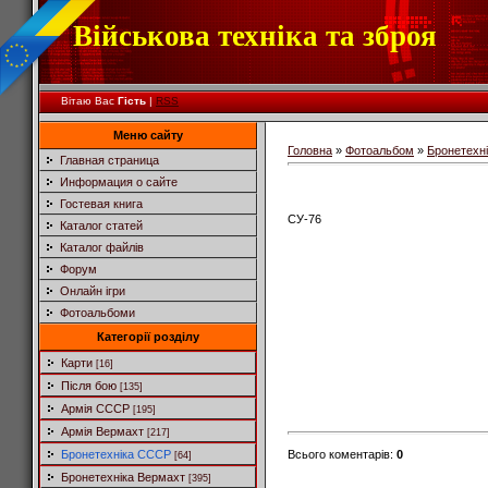
Військова техніка та зброя
Вітаю Вас
Гість
|
RSS
Меню сайту
Головна
»
Фотоальбом
»
Бронетехн
Главная страница
Информация о сайте
Гостевая книга
СУ-76
Каталог статей
Каталог файлів
Форум
Онлайн ігри
Фотоальбоми
Категорії розділу
Карти
[16]
Після бою
[135]
Армія СССР
[195]
Армія Вермахт
[217]
Всього коментарів
:
0
Бронетехніка СССР
[64]
Бронетехніка Вермахт
[395]