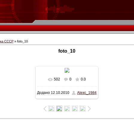
іка СССР
» foto_10
foto_10
502
0
0.0
У реальному розмірі
Додано
12.10.2010
Alexc_1984
644x360
/ 49.4Kb