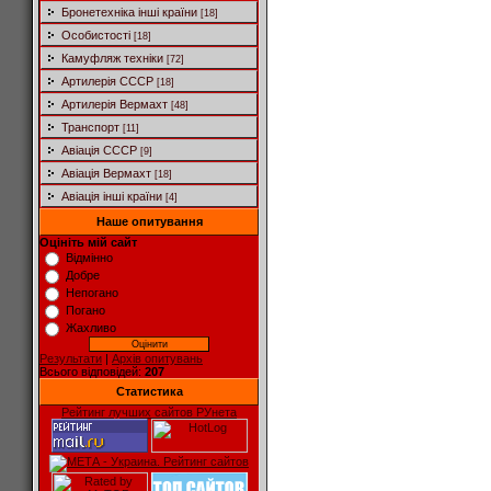
Бронетехніка інші країни
[18]
Особистості
[18]
Камуфляж техніки
[72]
Артилерія СССР
[18]
Артилерія Вермахт
[48]
Транспорт
[11]
Авіація СССР
[9]
Авіація Вермахт
[18]
Авіація інші країни
[4]
Наше опитування
Оцініть мій сайт
Відмінно
Добре
Непогано
Погано
Жахливо
Результати
|
Архів опитувань
Всього відповідей:
207
Статистика
Рейтинг лучших сайтов РУнета