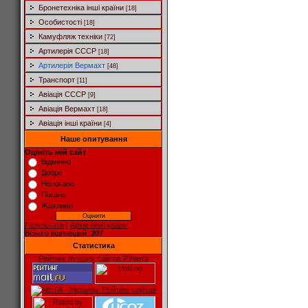
Бронетехніка інші країни
[18]
Особистості
[18]
Камуфляж техніки
[72]
Артилерія СССР
[18]
Артилерія Вермахт
[48]
Транспорт
[11]
Авіація СССР
[9]
Авіація Вермахт
[18]
Авіація інші країни
[4]
Наше опитування
Оцініть мій сайт
Відмінно
Добре
Непогано
Погано
Жахливо
Результати
|
Архів опитувань
Всього відповідей:
207
Статистика
Рейтинг лучших сайтов РУнета