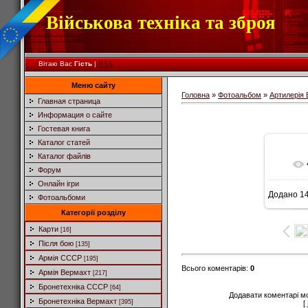
Військова техніка та зброя
Вітаю Вас
Гість
|
RSS
Меню сайту
Головна
»
Фотоальбом
»
Артилерія
Главная страница
Информация о сайте
Гостевая книга
Каталог статей
Каталог файлів
Форум
Онлайн ігри
Додано
14
Фотоальбоми
5
Категорії розділу
Карти
[16]
Після бою
[135]
Армія СССР
[195]
Всього коментарів
:
0
Армія Вермахт
[217]
Бронетехніка СССР
[64]
Додавати коментарі м
Бронетехніка Вермахт
[395]
[