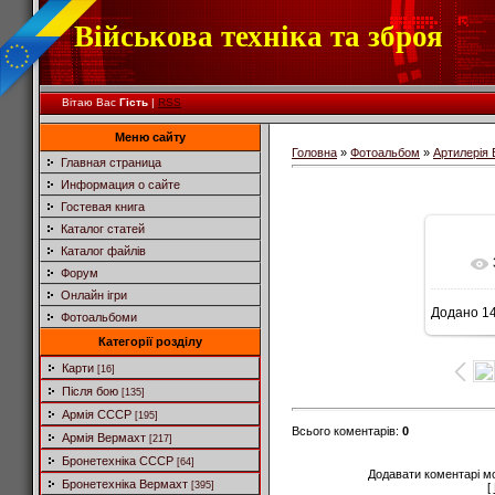
Військова техніка та зброя
Вітаю Вас
Гість
|
RSS
Меню сайту
Головна
»
Фотоальбом
»
Артилерія
Главная страница
Информация о сайте
Гостевая книга
Каталог статей
Каталог файлів
Форум
Онлайн ігри
Додано
14
Фотоальбоми
Категорії розділу
Карти
[16]
Після бою
[135]
Армія СССР
[195]
Всього коментарів
:
0
Армія Вермахт
[217]
Бронетехніка СССР
[64]
Додавати коментарі м
Бронетехніка Вермахт
[395]
[