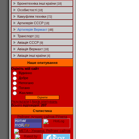
Бронетехніка інші країни
[18]
Особистості
[18]
Камуфляж техніки
[72]
Артилерія СССР
[18]
Артилерія Вермахт
[48]
Транспорт
[11]
Авіація СССР
[9]
Авіація Вермахт
[18]
Авіація інші країни
[4]
Наше опитування
Оцініть мій сайт
Відмінно
Добре
Непогано
Погано
Жахливо
Результати
|
Архів опитувань
Всього відповідей:
207
Статистика
Рейтинг лучших сайтов РУнета