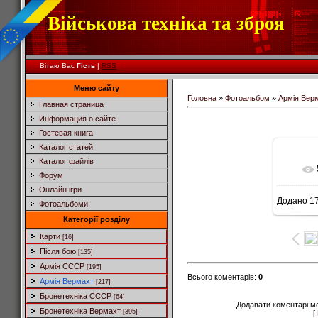
Військова техніка та зброя
Вітаю Вас
Гість
|
RSS
Меню сайту
Головна
»
Фотоальбом
»
Армія Вер
Главная страница
Информация о сайте
Гостевая книга
Каталог статей
Каталог файлів
Форум
Онлайн ігри
Додано
17
Фотоальбоми
6
Категорії розділу
Карти
[16]
Після бою
[135]
Армія СССР
[195]
Всього коментарів
:
0
Армія Вермахт
[217]
Бронетехніка СССР
[64]
Додавати коментарі м
Бронетехніка Вермахт
[395]
[