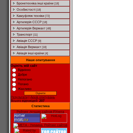
Бронетехніка інші країни
[18]
Особистості
[18]
Камуфляж техніки
[72]
Артилерія СССР
[18]
Артилерія Вермахт
[48]
Транспорт
[11]
Авіація СССР
[9]
Авіація Вермахт
[18]
Авіація інші країни
[4]
Наше опитування
Оцініть мій сайт
Відмінно
Добре
Непогано
Погано
Жахливо
Результати
|
Архів опитувань
Всього відповідей:
207
Статистика
Рейтинг лучших сайтов РУнета