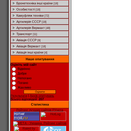
Бронетехніка інші країни
[18]
Особистості
[18]
Камуфляж техніки
[72]
Артилерія СССР
[18]
Артилерія Вермахт
[48]
Транспорт
[11]
Авіація СССР
[9]
Авіація Вермахт
[18]
Авіація інші країни
[4]
Наше опитування
Оцініть мій сайт
Відмінно
Добре
Непогано
Погано
Жахливо
Результати
|
Архів опитувань
Всього відповідей:
207
Статистика
Рейтинг лучших сайтов РУнета