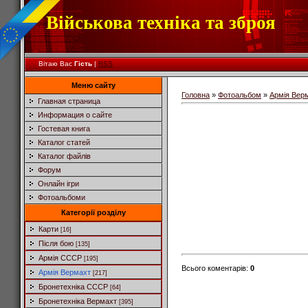
Військова техніка та зброя
Вітаю Вас
Гість
|
RSS
Меню сайту
Головна
»
Фотоальбом
»
Армія Вер
Главная страница
Информация о сайте
Гостевая книга
Каталог статей
Каталог файлів
Форум
Онлайн ігри
Фотоальбоми
Категорії розділу
Карти
[16]
Після бою
[135]
Армія СССР
[195]
Всього коментарів
:
0
Армія Вермахт
[217]
Бронетехніка СССР
[64]
Бронетехніка Вермахт
[395]