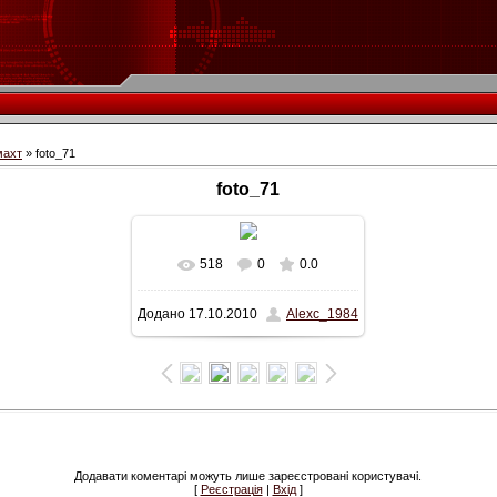
махт
» foto_71
foto_71
518
0
0.0
У реальному розмірі
Додано
17.10.2010
Alexc_1984
600x493
/ 31.0Kb
Додавати коментарі можуть лише зареєстровані користувачі.
[
Реєстрація
|
Вхід
]