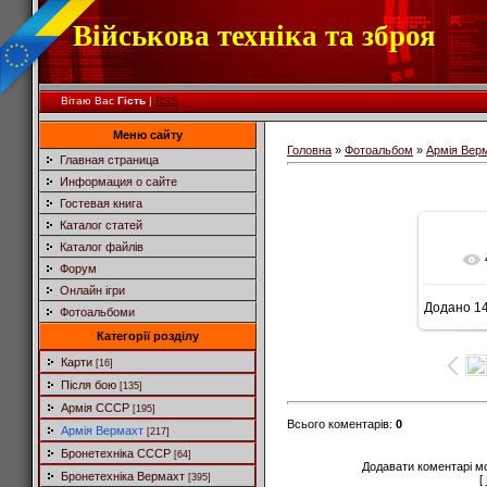
Військова техніка та зброя
Вітаю Вас
Гість
|
RSS
Меню сайту
Головна
»
Фотоальбом
»
Армія Вер
Главная страница
Информация о сайте
Гостевая книга
Каталог статей
Каталог файлів
Форум
Онлайн ігри
Додано
14
Фотоальбоми
Категорії розділу
Карти
[16]
Після бою
[135]
Армія СССР
[195]
Всього коментарів
:
0
Армія Вермахт
[217]
Бронетехніка СССР
[64]
Додавати коментарі м
Бронетехніка Вермахт
[395]
[