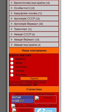
Бронетехніка інші країни
[18]
Особистості
[18]
Камуфляж техніки
[72]
Артилерія СССР
[18]
Артилерія Вермахт
[48]
Транспорт
[11]
Авіація СССР
[9]
Авіація Вермахт
[18]
Авіація інші країни
[4]
Наше опитування
Оцініть мій сайт
Відмінно
Добре
Непогано
Погано
Жахливо
Результати
|
Архів опитувань
Всього відповідей:
207
Статистика
Рейтинг лучших сайтов РУнета