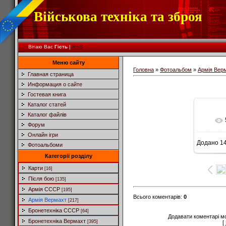
Військова техніка та зброя
Вітаю Вас
Гість
|
RSS
Меню сайту
Головна
»
Фотоальбом
»
Армія Вер
Главная страница
Информация о сайте
Гостевая книга
Каталог статей
Каталог файлів
Форум
Онлайн ігри
Додано
14
Фотоальбоми
6
Категорії розділу
Карти
[16]
Після бою
[135]
Армія СССР
[195]
Всього коментарів
:
0
Армія Вермахт
[217]
Бронетехніка СССР
[64]
Додавати коментарі м
Бронетехніка Вермахт
[395]
[