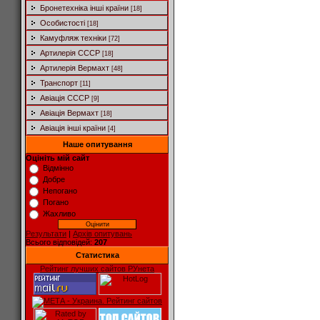
Бронетехніка інші країни
[18]
Особистості
[18]
Камуфляж техніки
[72]
Артилерія СССР
[18]
Артилерія Вермахт
[48]
Транспорт
[11]
Авіація СССР
[9]
Авіація Вермахт
[18]
Авіація інші країни
[4]
Наше опитування
Оцініть мій сайт
Відмінно
Добре
Непогано
Погано
Жахливо
Результати
|
Архів опитувань
Всього відповідей:
207
Статистика
Рейтинг лучших сайтов РУнета